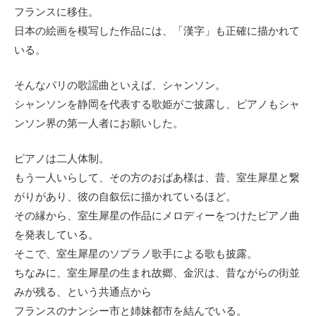
フランスに移住。
日本の絵画を模写した作品には、「漢字」も正確に描かれて
いる。
そんなパリの歌謡曲といえば、シャンソン。
シャンソンを静岡を代表する歌姫がご披露し、ピアノもシャ
ンソン界の第一人者にお願いした。
ピアノは二人体制。
もう一人いらして、その方のおばあ様は、昔、室生犀星と繋
がりがあり、彼の自叙伝に描かれているほど。
その縁から、室生犀星の作品にメロディーをつけたピアノ曲
を発表している。
そこで、室生犀星のソプラノ歌手による歌も披露。
ちなみに、室生犀星の生まれ故郷、金沢は、昔ながらの街並
みが残る、という共通点から
フランスのナンシー市と姉妹都市を結んでいる。