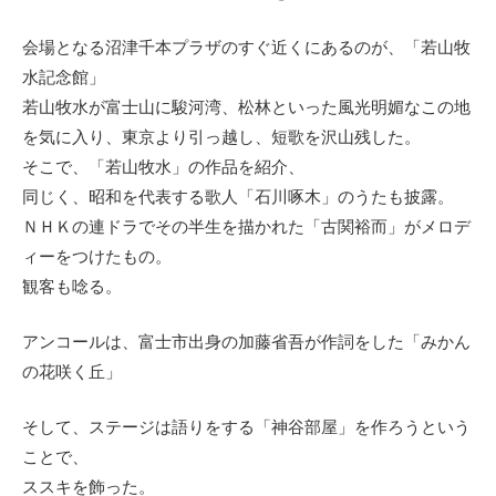
会場となる沼津千本プラザのすぐ近くにあるのが、「若山牧
水記念館」
若山牧水が富士山に駿河湾、松林といった風光明媚なこの地
を気に入り、東京より引っ越し、短歌を沢山残した。
そこで、「若山牧水」の作品を紹介、
同じく、昭和を代表する歌人「石川啄木」のうたも披露。
ＮＨＫの連ドラでその半生を描かれた「古関裕而」がメロデ
ィーをつけたもの。
観客も唸る。
アンコールは、富士市出身の加藤省吾が作詞をした「みかん
の花咲く丘」
そして、ステージは語りをする「神谷部屋」を作ろうという
ことで、
ススキを飾った。