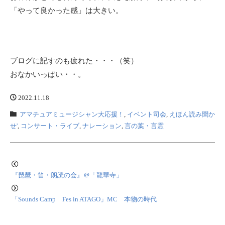
「やって良かった感」は大きい。
ブログに記すのも疲れた・・・（笑）
おなかいっぱい・・。
2022.11.18
アマチュアミュージシャン大応援！
,
イベント司会
,
えほん読み聞か
せ'
,
コンサート・ライブ
,
ナレーション
,
言の葉・言霊
『琵琶・笛・朗読の会』＠「龍華寺」
「Sounds Camp Fes in ATAGO」MC 本物の時代