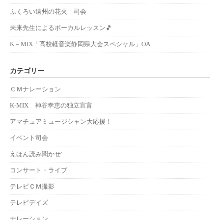
ふくろい遠州の花火 司会
未来先生によるボーカルレッスン🎵
K－MIX「高校軽音楽静岡県大会スペシャル」OA
カテゴリー
ＣＭナレーション
K-MIX 神谷幸恵の独立宣言
アマチュアミュージシャン大応援！
イベント司会
えほん読み聞かせ'
コンサート・ライブ
テレビＣＭ撮影
テレビデイズ
ナレーション