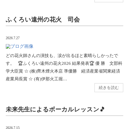
ふくろい遠州の花火 司会
2026.7.27
どの花火師さんの演技も、涙が出るほと素晴らしかったで
す。 🏆ふくろい遠州の花火2026 結果発表🏆 優 勝 文部科
学大臣賞 ☆ (株)齊木煙火本店 準優勝 経済産業省関東経済
産業局長賞 ☆ (有)伊那火工堀…
続きを読む
未来先生によるボーカルレッスン🎵
2026.7.15