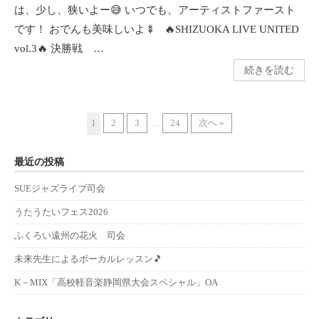
は、少し、狭いよー😅 いつでも、アーティストファースト
です！ おでんも美味しいよ🍢 🔥SHIZUOKA LIVE UNITED
vol.3🔥 決勝戦 …
続きを読む
1
2
3
…
24
次へ »
最近の投稿
SUEジャズライブ司会
うたうたいフェス2026
ふくろい遠州の花火 司会
未来先生によるボーカルレッスン🎵
K－MIX「高校軽音楽静岡県大会スペシャル」OA