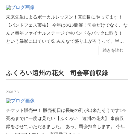
未来先生によるボーカルレッスン！真面目にやってます！
【バンドフェス藤枝】 今年は8/23開催！司会だけでなく、な
んと毎年ファイナルステージで生バンドをバックに歌う！
という暴挙に出ていて💦 みんなで盛り上がろうって、半…
続きを読む
ふくろい遠州の花火 司会事前収録
2026.7.3
チケット販売中！ 販売初日は長蛇の列が出来たそうです✨✨
死ぬまでに一度は見たい【ふくろい 遠州の花火】 事前収
録をさせていただきました。 あっ、司会担当します。 今年