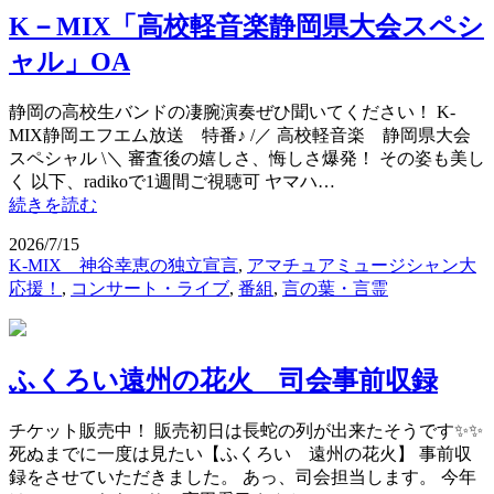
K－MIX「高校軽音楽静岡県大会スペシ
ャル」OA
静岡の高校生バンドの凄腕演奏ぜひ聞いてください！ K-
MIX静岡エフエム放送 特番♪ /／ 高校軽音楽 静岡県大会
スペシャル \＼ 審査後の嬉しさ、悔しさ爆発！ その姿も美し
く 以下、radikoで1週間ご視聴可 ヤマハ…
続きを読む
2026/7/15
K-MIX 神谷幸恵の独立宣言
,
アマチュアミュージシャン大
応援！
,
コンサート・ライブ
,
番組
,
言の葉・言霊
ふくろい遠州の花火 司会事前収録
チケット販売中！ 販売初日は長蛇の列が出来たそうです✨✨
死ぬまでに一度は見たい【ふくろい 遠州の花火】 事前収
録をさせていただきました。 あっ、司会担当します。 今年