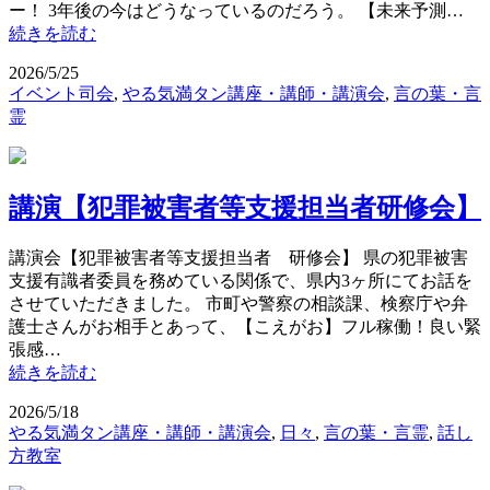
ー！ 3年後の今はどうなっているのだろう。 【未来予測…
続きを読む
2026/5/25
イベント司会
,
やる気満タン講座・講師・講演会
,
言の葉・言
霊
講演【犯罪被害者等支援担当者研修会】
講演会【犯罪被害者等支援担当者 研修会】 県の犯罪被害
支援有識者委員を務めている関係で、県内3ヶ所にてお話を
させていただきました。 市町や警察の相談課、検察庁や弁
護士さんがお相手とあって、【こえがお】フル稼働！良い緊
張感…
続きを読む
2026/5/18
やる気満タン講座・講師・講演会
,
日々
,
言の葉・言霊
,
話し
方教室