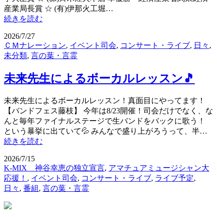
産業局長賞 ☆ (有)伊那火工堀…
続きを読む
2026/7/27
ＣＭナレーション
,
イベント司会
,
コンサート・ライブ
,
日々
,
未分類
,
言の葉・言霊
未来先生によるボーカルレッスン🎵
未来先生によるボーカルレッスン！真面目にやってます！
【バンドフェス藤枝】 今年は8/23開催！司会だけでなく、な
んと毎年ファイナルステージで生バンドをバックに歌う！
という暴挙に出ていて💦 みんなで盛り上がろうって、半…
続きを読む
2026/7/15
K-MIX 神谷幸恵の独立宣言
,
アマチュアミュージシャン大
応援！
,
イベント司会
,
コンサート・ライブ
,
ライブ予定
,
日々
,
番組
,
言の葉・言霊