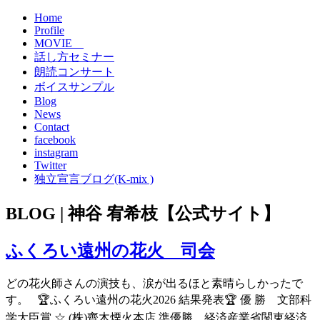
Home
Profile
MOVIE
話し方セミナー
朗読コンサート
ボイスサンプル
Blog
News
Contact
facebook
instagram
Twitter
独立宣言ブログ(K-mix )
BLOG | 神谷 宥希枝【公式サイト】
ふくろい遠州の花火 司会
どの花火師さんの演技も、涙が出るほと素晴らしかったで
す。 🏆ふくろい遠州の花火2026 結果発表🏆 優 勝 文部科
学大臣賞 ☆ (株)齊木煙火本店 準優勝 経済産業省関東経済