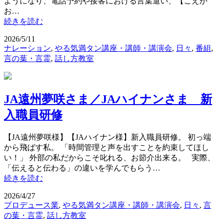
ようになり、電話予約や接客における言葉遣い、【こえが
お…
続きを読む
2026/5/11
ナレーション
,
やる気満タン講座・講師・講演会
,
日々
,
番組
,
言の葉・言霊
,
話し方教室
JA遠州夢咲さま／JAハイナンさま 新
入職員研修
【JA遠州夢咲様】【JAハイナン様】新入職員研修。 初っ端
から飛ばす私。 「時間管理と声を出すことを約束してほし
い！」 外部の私だからこそ叱れる、お節介出来る。 実際、
「伝えると伝わる」の違いを学んでもらう…
続きを読む
2026/4/27
プロデュース業
,
やる気満タン講座・講師・講演会
,
日々
,
言
の葉・言霊
,
話し方教室