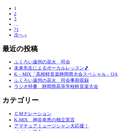
1
2
3
…
71
次へ »
最近の投稿
ふくろい遠州の花火 司会
未来先生によるボーカルレッスン🎵
K－MIX「高校軽音楽静岡県大会スペシャル」OA
ふくろい遠州の花火 司会事前収録
ラジオ特番 静岡県高等学校軽音楽大会
カテゴリー
ＣＭナレーション
K-MIX 神谷幸恵の独立宣言
アマチュアミュージシャン大応援！