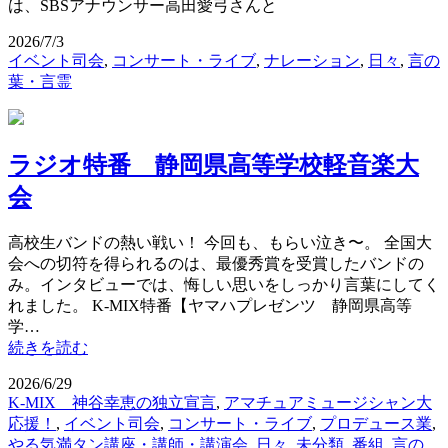
は、SBSアナウンサー高田愛弓さんと
2026/7/3
イベント司会
,
コンサート・ライブ
,
ナレーション
,
日々
,
言の
葉・言霊
ラジオ特番 静岡県高等学校軽音楽大
会
高校生バンドの熱い戦い！ 今回も、もらい泣き〜。 全国大
会への切符を得られるのは、最優秀賞を受賞したバンドの
み。インタビューでは、悔しい思いをしっかり言葉にしてく
れました。 K-MIX特番【ヤマハプレゼンツ 静岡県高等
学…
続きを読む
2026/6/29
K-MIX 神谷幸恵の独立宣言
,
アマチュアミュージシャン大
応援！
,
イベント司会
,
コンサート・ライブ
,
プロデュース業
,
やる気満タン講座・講師・講演会
,
日々
,
未分類
,
番組
,
言の