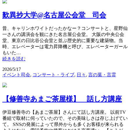
歎異抄大学@名古屋公会堂 司会
昔、キャリンホワイトだったかなー？コンサートと、星野仙
一さんの講演会を観にきた名古屋公会堂。 大阪の中央公会
堂、東京の日比谷公会堂と並ぶ歴史的に重要な建築物。当
時、エレベーターは電力昇降機と呼び、エレベーターガール
もいた…
続きを読む
2026/5/17
イベント司会
,
コンサート・ライブ
,
日々
,
言の葉・言霊
【修善寺あまご茶屋様】 話し方講座
伊豆修善寺の【あまご茶屋】さんにて話し方講座。 以前TV
番組で取材に伺っていたので、その美味しさは存じ上げてい
て。 SNSの発展によって県外からも多くお客様が来られる