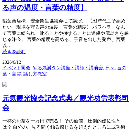
る声の温度・言葉の精度】
稲葉商店様 安全衛生協議会にて講演。 【AI時代こそ高め
たい！現場を守る声の温度・言葉の精度】 パワハラ、なん
て言葉に縛られ、叱ることや接することに遠慮や億劫さを感
じる昨今。 言葉の精度を高める、子音を出した発声、言葉
以…
続きを読む
2026/6/12
イベント司会
,
やる気満タン講座・講師・講演会
,
日々
,
言の
葉・言霊
,
話し方教室
元気観光協会記念式典／観光功労表彰司
会
一杯のお茶を一万円で売る！ その価値、圧倒的優位性と
は？ 自分の、見る聞く触る感じるを超えたところに成功術