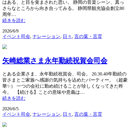
はある、と目を覚まされた思い。 静岡の音楽シーン、真っ
さらなところから向き合ってみる。 静岡県観光協会創立80
周年…
続きを読む
2026/6/9
イベント司会
,
ナレーション
,
日々
,
言の葉・言霊
矢崎総業さま永年勤続祝賀会司会
とある企業さま、永年勤続祝賀会、司会。 20.30.40年勤続の
皆さまとご家族へ感謝の気持ちを込めたパーティー。（超豪
華✨） 一つの会社に勤め続けることが珍しくなってきた昨
今。 【続ける】ことの意味や意義は…
続きを読む
2026/6/5
イベント司会
,
ナレーション
,
日々
,
言の葉・言霊