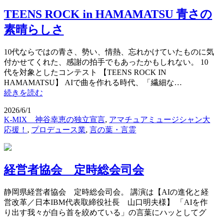
TEENS ROCK in HAMAMATSU 青さの
素晴らしさ
10代ならではの青さ、勢い、情熱、忘れかけていたものに気
付かせてくれた、感謝の拍手でもあったかもしれない。 10
代を対象としたコンテスト 【TEENS ROCK IN
HAMAMATSU】 AIで曲を作れる時代、「繊細な…
続きを読む
2026/6/1
K-MIX 神谷幸恵の独立宣言
,
アマチュアミュージシャン大
応援！
,
プロデュース業
,
言の葉・言霊
経営者協会 定時総会司会
静岡県経営者協会 定時総会司会。 講演は【AIの進化と経
営改革／日本IBM代表取締役社長 山口明夫様】 「AIを作
り出す我々が自ら首を絞めている」の言葉にハッとしてグ