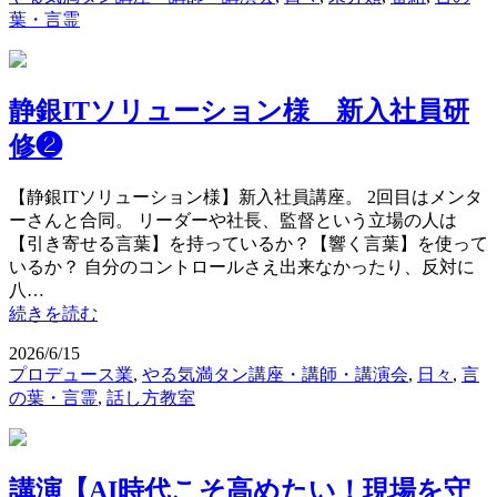
葉・言霊
静銀ITソリューション様 新入社員研
修❷
【静銀ITソリューション様】新入社員講座。 2回目はメンタ
ーさんと合同。 リーダーや社長、監督という立場の人は
【引き寄せる言葉】を持っているか？【響く言葉】を使って
いるか？ 自分のコントロールさえ出来なかったり、反対に
八…
続きを読む
2026/6/15
プロデュース業
,
やる気満タン講座・講師・講演会
,
日々
,
言
の葉・言霊
,
話し方教室
講演【AI時代こそ高めたい！現場を守