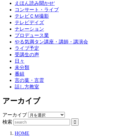
えほん読み聞かせ'
コンサート・ライブ
テレビＣＭ撮影
テレビデイズ
ナレーション
プロデュース業
やる気満タン講座・講師・講演会
ライブ予定
受講生の声
日々
未分類
番組
言の葉・言霊
話し方教室
アーカイブ
アーカイブ
検索
HOME