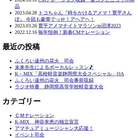
品
2023.04.28
トコちゃん『時をかけるアメマ！寛平さん
ぽ』 今回も豪華でっせ！アヘアヘ！
2023.03.26
寛平アメマナイトマラソンin沼津2023
2022.12.16
毎年恒例！新春CMナレーション
最近の投稿
ふくろい遠州の花火 司会
未来先生によるボーカルレッスン🎵
K－MIX「高校軽音楽静岡県大会スペシャル」OA
ふくろい遠州の花火 司会事前収録
ラジオ特番 静岡県高等学校軽音楽大会
カテゴリー
ＣＭナレーション
K-MIX 神谷幸恵の独立宣言
アマチュアミュージシャン大応援！
イベント司会