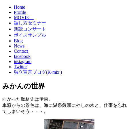
Home
Profile
MOVIE
話し方セミナー
朗読コンサート
ボイスサンプル
Blog
News
Contact
facebook
instagram
Twitter
独立宣言ブログ(K-mix )
みかんの世界
向かった取材先は伊東。
車窓からの景色は、海に温泉饅頭にやしの木と、仕事を忘れ
てしまいそう・・・。