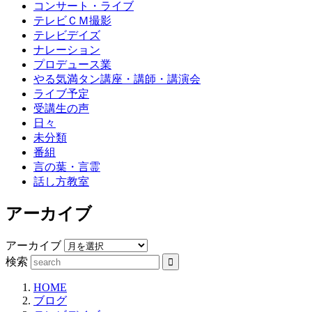
コンサート・ライブ
テレビＣＭ撮影
テレビデイズ
ナレーション
プロデュース業
やる気満タン講座・講師・講演会
ライブ予定
受講生の声
日々
未分類
番組
言の葉・言霊
話し方教室
アーカイブ
アーカイブ
検索
HOME
ブログ