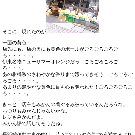
そこに、現れたのが
一面の黄色！
店先にも、店の奥にも黄色のボールがごろごろごろご
ろ・・・・・。
伊東名物ニューサマーオレンジだっ！ごろごろごろご
ろ・・・。
あの柑橘系のさわやかな香りまで漂ってきそう！ごろごろご
ろごろ・・・・。
あまりの艶やかな黄色に目も心も奪われた！ごろごろごろご
ろ・・・・。
きっと、店主もみかんの着ぐるみ被っているんだろうな。
おつりもみかんじゃないかな。
レジもみかんだよ。
みかん語で話してそうだね。
長距離移動の車の中は、時々”ツカレタ空気”で充満するけれ