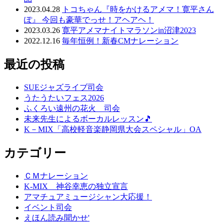
2023.04.28
トコちゃん『時をかけるアメマ！寛平さん
ぽ』 今回も豪華でっせ！アヘアヘ！
2023.03.26
寛平アメマナイトマラソンin沼津2023
2022.12.16
毎年恒例！新春CMナレーション
最近の投稿
SUEジャズライブ司会
うたうたいフェス2026
ふくろい遠州の花火 司会
未来先生によるボーカルレッスン🎵
K－MIX「高校軽音楽静岡県大会スペシャル」OA
カテゴリー
ＣＭナレーション
K-MIX 神谷幸恵の独立宣言
アマチュアミュージシャン大応援！
イベント司会
えほん読み聞かせ'