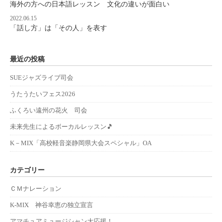
海外の方への日本語レッスン 文化の違いが面白い
2022.06.15
「話し方」は「その人」を表す
最近の投稿
SUEジャズライブ司会
うたうたいフェス2026
ふくろい遠州の花火 司会
未来先生によるボーカルレッスン🎵
K－MIX「高校軽音楽静岡県大会スペシャル」OA
カテゴリー
ＣＭナレーション
K-MIX 神谷幸恵の独立宣言
アマチュアミュージシャン大応援！