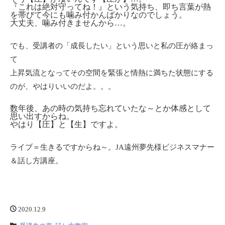
『これは絶対守ってね！』という気持ち、即ち言葉が熱
を帯びて今にも噛み付かんばかりなのでしょう。
大丈夫、噛み付きませんから…。
でも、受講者の「成長したい」という思いと私の圧が絡まっ
て
上昇気流となってその空間を緊張と情熱に満ちた状態にする
のが、やはりいいのだよ。。。
数年後、あの時の気持ち忘れていたな～とか体感として
思い出すからね。
やはり【圧】と【生】ですよ。
ライブ＝生きるですからね～。JA遠州夢先様ビジネスマナー
＆話し方講座。
2020.12.9