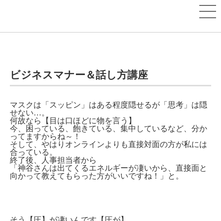
ビジネスマナー＆話し方講座
マスクは「スッピン」はある程度隠せるが「思考」は隠
せない…。
何故なら【目は口ほどに物を言う】
今、困っている、飽きている、集中しているなど、分か
ってますからね～！
そして、やはりオンラインよりも直接対面の方が私には
合っている。
終了後、人事担当者から
「神谷さんは出てくるエネルギーが凄いから、直接面と
向かって教えてもらった方がいいですね！」と。
そう【圧】が凄いんです【圧が】…。