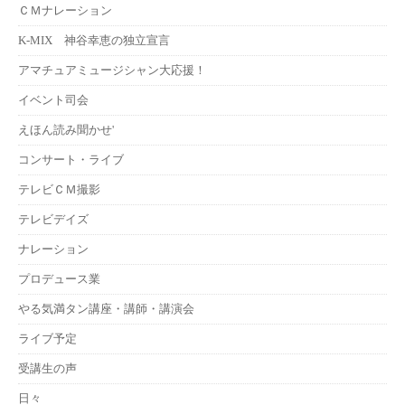
ＣＭナレーション
K-MIX 神谷幸恵の独立宣言
アマチュアミュージシャン大応援！
イベント司会
えほん読み聞かせ'
コンサート・ライブ
テレビＣＭ撮影
テレビデイズ
ナレーション
プロデュース業
やる気満タン講座・講師・講演会
ライブ予定
受講生の声
日々