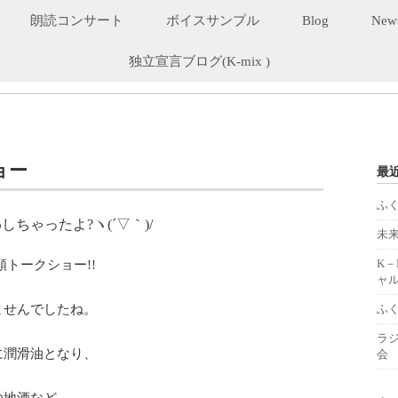
朗読コンサート
ボイスサンプル
Blog
New
独立宣言ブログ(K-mix )
ョー
最
ふ
ちゃったよ?ヽ(´▽｀)/
未
K
トークショー!!
ャル
ませんでしたね。
ふ
ラ
に潤滑油となり、
会
の地酒など、