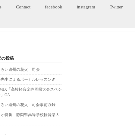
s
Contact
facebook
instagram
Twitter
近の投稿
くろい遠州の花火 司会
来先生によるボーカルレッスン🎵
－MIX「高校軽音楽静岡県大会スペシ
」OA
くろい遠州の花火 司会事前収録
ジオ特番 静岡県高等学校軽音楽大