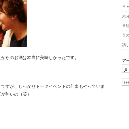
日
未
番
言
話
ながらのお酒は本当に美味しかったです。
ア
うですが、しっかりトークイベントの仕事もやっていま
真が無いの（笑）