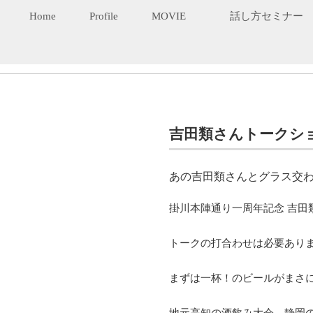
Home
Profile
MOVIE
話し方セミナー
吉田類さんトークシ
あの吉田類さんとグラス交わし
掛川本陣通り一周年記念 吉田類
トークの打合わせは必要あり
まずは一杯！のビールがまさ
地元高知の酒飲み大会、静岡