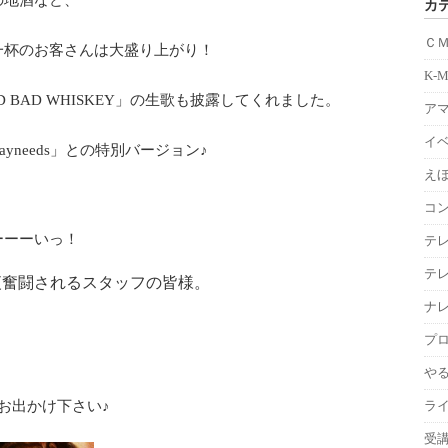
カ
Ｃ
一杯のお客さんは大盛り上がり！
K-
 BAD WHISKEY」の生歌も披露してくれました。
ア
イ
yneeds」との特別バージョン♪
えほ
コ
ーーーいっ！
テ
テ
夜奮闘されるスタッフの皆様。
ナ
プ
や
ひお出かけ下さい♪
ラ
受