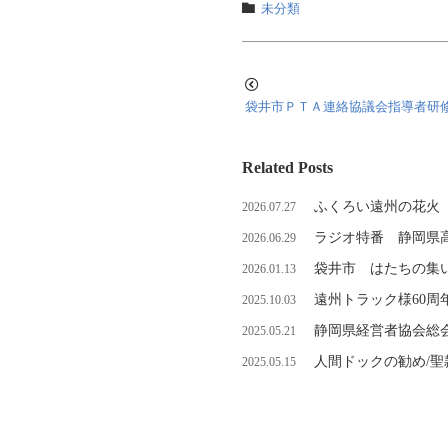
未分類
袋井市ＰＴＡ連絡協議会指導者研
Related Posts
ふくろい遠州の花火
2026.07.27
ラジオ特番 静岡県
2026.06.29
袋井市 はたちの集
2026.01.13
遠州トラック様60周
2025.10.03
静岡県経営者協会総
2025.05.21
人間ドックの勧め/
2025.05.15