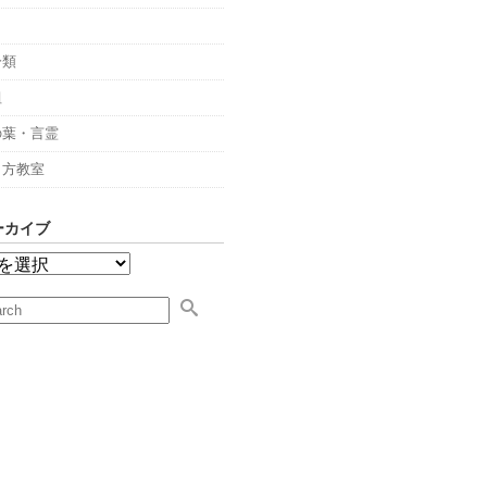
々
分類
組
の葉・言霊
し方教室
ーカイブ