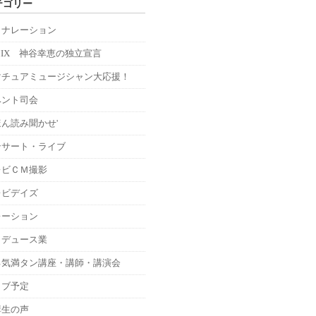
テゴリー
Ｍナレーション
MIX 神谷幸恵の独立宣言
マチュアミュージシャン大応援！
ベント司会
ん読み聞かせ'
ンサート・ライブ
レビＣＭ撮影
レビデイズ
レーション
ロデュース業
る気満タン講座・講師・講演会
イブ予定
講生の声