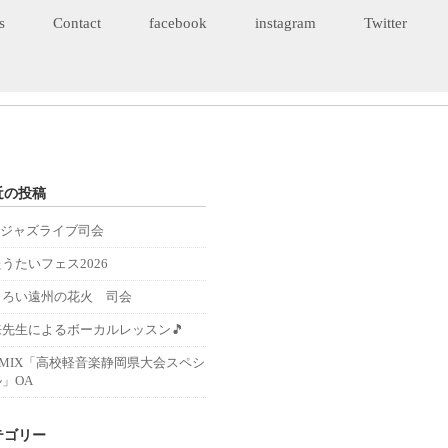
s
Contact
facebook
instagram
Twitter
近の投稿
Eジャズライブ司会
うたいフェス2026
くろい遠州の花火 司会
来先生によるボーカルレッスン🎵
－MIX「高校軽音楽静岡県大会スペシ
」OA
テゴリー