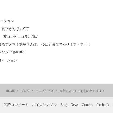
レーション
 寛平さんぽ』終了
録 某コンビニコラボ商品
けるアメマ！寛平さんぽ』 今回も豪華でっせ！アヘアヘ！
ンin沼津2023
ナレーション
HOME
ブログ
テレビデイズ
今年もよろしくお願い致します！
ー
朗読コンサート
ボイスサンプル
Blog
News
Contact
facebook