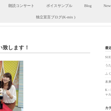
朗読コンサート
ボイスサンプル
Blog
New
独立宣言ブログ(K-mix )
い致します！
最
SU
うた
ふ
未
K
ャル
カ