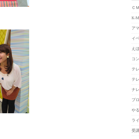
Ｃ
K-
ア
イ
えほ
コ
テ
テ
ナ
プ
や
ラ
受