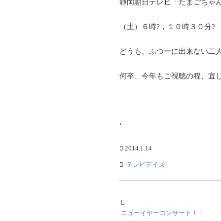
静岡朝日テレビ「たまごちゃ
（土）６時?，１０時３０分?
どうも、ふつーに出来ない二
何卒、今年もご視聴の程、宜
‘
2014.1.14
テレビデイズ
ニューイヤーコンサート！！