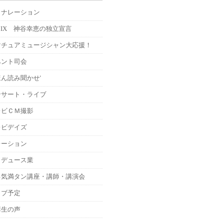
Ｍナレーション
MIX 神谷幸恵の独立宣言
マチュアミュージシャン大応援！
ベント司会
ん読み聞かせ'
ンサート・ライブ
レビＣＭ撮影
レビデイズ
レーション
ロデュース業
る気満タン講座・講師・講演会
イブ予定
講生の声