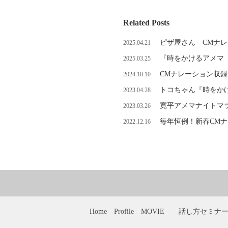
Related Posts
ピザ屋さん CMナ
2025.04.21
『時をかけるアメマ
2025.03.25
CMナレーション収
2024.10.10
トコちゃん『時をか
2023.04.28
寛平アメマナイトマラソ
2023.03.26
毎年恒例！新春CM
2022.12.16
Home
Profile
MOVIE
話し方セミナ