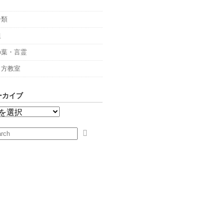
々
分類
組
の葉・言霊
し方教室
ーカイブ