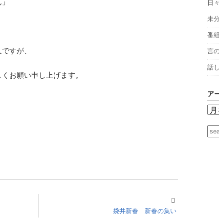
ん」
日
未
番
人ですが、
言
話
しくお願い申し上げます。
ア
袋井新春 新春の集い