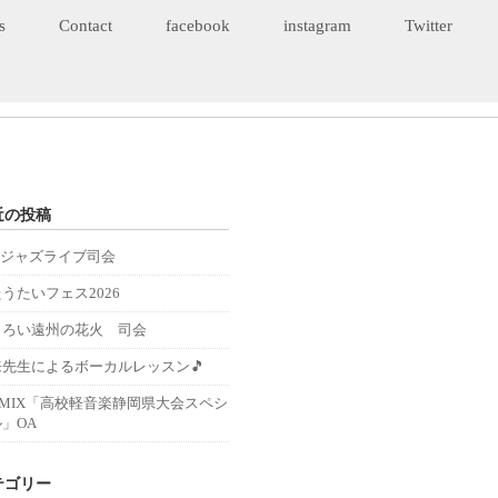
s
Contact
facebook
instagram
Twitter
近の投稿
Eジャズライブ司会
うたいフェス2026
くろい遠州の花火 司会
来先生によるボーカルレッスン🎵
－MIX「高校軽音楽静岡県大会スペシ
」OA
テゴリー