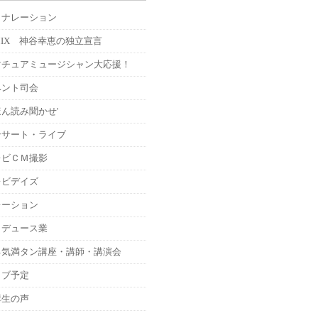
Ｍナレーション
MIX 神谷幸恵の独立宣言
マチュアミュージシャン大応援！
ベント司会
ん読み聞かせ'
ンサート・ライブ
レビＣＭ撮影
レビデイズ
レーション
ロデュース業
る気満タン講座・講師・講演会
イブ予定
講生の声