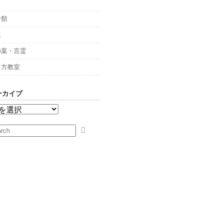
々
分類
組
の葉・言霊
し方教室
ーカイブ