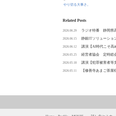
やり切る大事さ。
Related Posts
ラジオ特番 静岡県
2026.06.29
静銀ITソリューショ
2026.06.15
講演【AI時代こそ
2026.06.12
経営者協会 定時総
2026.05.25
講演【犯罪被害者等
2026.05.18
【修善寺あまご茶屋
2026.05.11