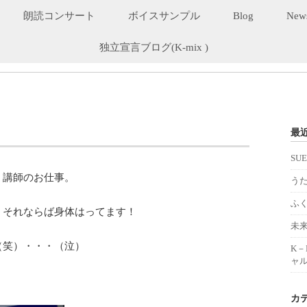
朗読コンサート
ボイスサンプル
Blog
New
独立宣言ブログ(K-mix )
最
SU
、講師のお仕事。
うた
ふ
、それならば身体はってます！
未
（笑）・・・（泣）
K
ャル
カ