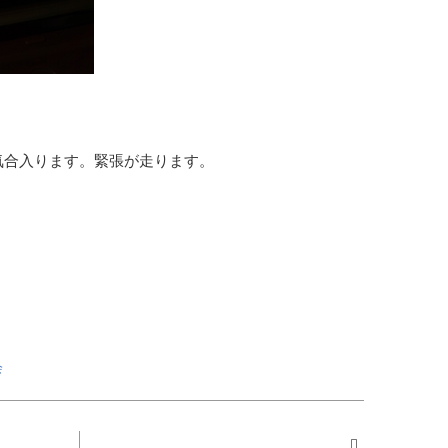
気合入ります。緊張が走ります。
会