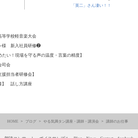
「英二」さん凄い！！
高等学校軽音楽大会
ン様 新入社員研修❷
高めたい！現場を守る声の温度・言葉の精度】
会司会
支援担当者研修会】
様】 話し方講座
HOME
ブログ
やる気満タン講座・講師・講演会
講師のお仕事