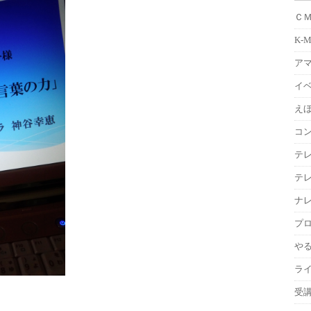
Ｃ
K-
ア
イ
えほ
コ
テ
テ
ナ
プ
や
ラ
受