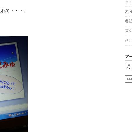
日
入れて・・・。
未
番
言
話
ア