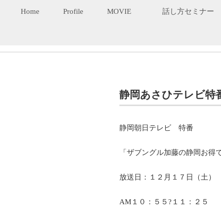
Home
Profile
MOVIE
話し方セミナー
静岡あさひテレビ特
静岡朝日テレビ 特番
「ザブングル加藤の静岡お得
放送日：１２月１７日（土）
AM１０：５５?１１：２５