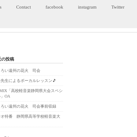
s
Contact
facebook
instagram
Twitter
近の投稿
くろい遠州の花火 司会
来先生によるボーカルレッスン🎵
－MIX「高校軽音楽静岡県大会スペシ
」OA
くろい遠州の花火 司会事前収録
ジオ特番 静岡県高等学校軽音楽大