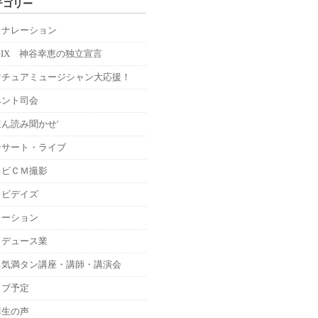
テゴリー
Ｍナレーション
MIX 神谷幸恵の独立宣言
マチュアミュージシャン大応援！
ベント司会
ん読み聞かせ'
ンサート・ライブ
レビＣＭ撮影
レビデイズ
レーション
ロデュース業
る気満タン講座・講師・講演会
イブ予定
講生の声