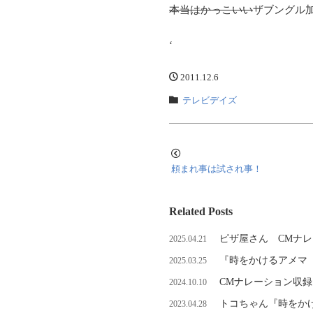
本当はかっこいい
ザブングル
‘
2011.12.6
テレビデイズ
頼まれ事は試され事！
Related Posts
ピザ屋さん CMナ
2025.04.21
『時をかけるアメマ
2025.03.25
CMナレーション収
2024.10.10
トコちゃん『時をか
2023.04.28