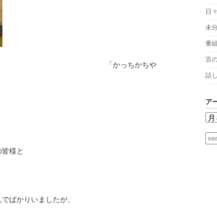
日
未
番
言
っちかちや
話
ア
の皆様と
んでばかりいましたが、