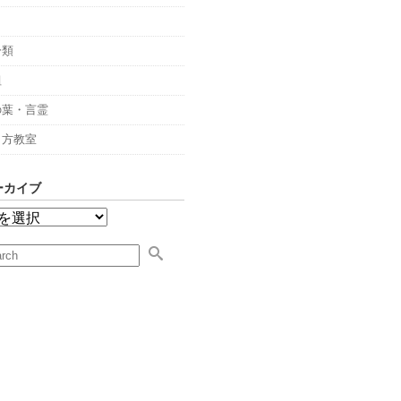
々
分類
組
の葉・言霊
し方教室
ーカイブ