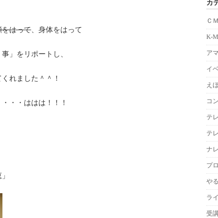
カ
Ｃ
顔をはって
、身体をはって
K-
ア
・事」をリポートし、
イ
てくれました＾＾！
えほ
コ
・・・・ははは！！！
テ
テ
ナ
プ
恵」
や
ラ
受