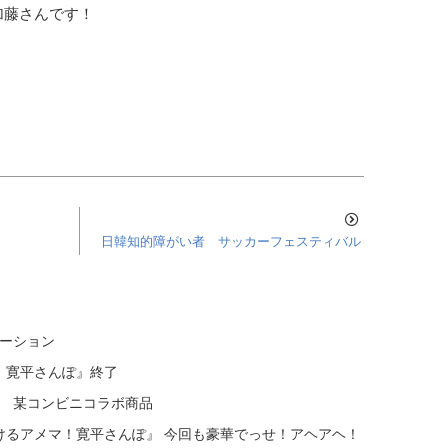
加藤さんです！
日韓知的障がい者 サッカーフェスティバル
レーション
 寛平さんぽ』終了
録 某コンビニコラボ商品
けるアメマ！寛平さんぽ』 今回も豪華でっせ！アヘアヘ！