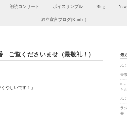
朗読コンサート
ボイスサンプル
Blog
New
独立宣言ブログ(K-mix )
番 ご覧くださいませ（最敬礼！）
最
ふ
未
K
でくやしいです！」
ャル
ふ
ラ
会