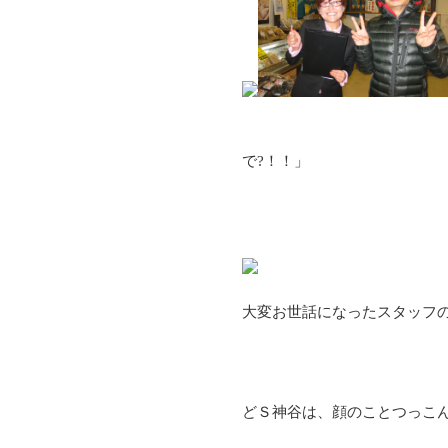
「か
で?！！」
大変お世話になったスタッフ
どＳ神谷は、顔のことつっこ