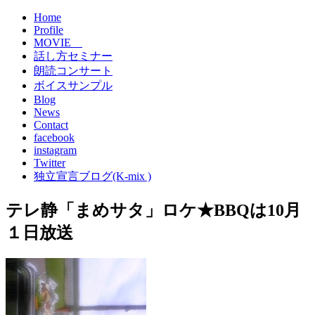
Home
Profile
MOVIE
話し方セミナー
朗読コンサート
ボイスサンプル
Blog
News
Contact
facebook
instagram
Twitter
独立宣言ブログ(K-mix )
テレ静「まめサタ」ロケ★BBQは10月
１日放送