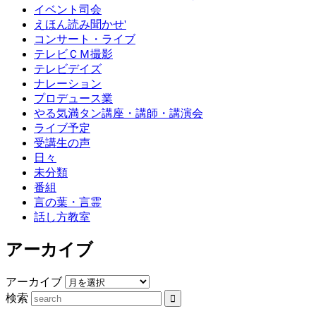
イベント司会
えほん読み聞かせ'
コンサート・ライブ
テレビＣＭ撮影
テレビデイズ
ナレーション
プロデュース業
やる気満タン講座・講師・講演会
ライブ予定
受講生の声
日々
未分類
番組
言の葉・言霊
話し方教室
アーカイブ
アーカイブ
検索