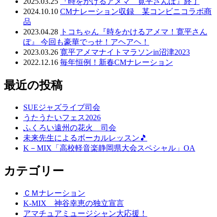
2025.03.25
『時をかけるアメマ 寛平さんぽ』終了
2024.10.10
CMナレーション収録 某コンビニコラボ商
品
2023.04.28
トコちゃん『時をかけるアメマ！寛平さん
ぽ』 今回も豪華でっせ！アヘアヘ！
2023.03.26
寛平アメマナイトマラソンin沼津2023
2022.12.16
毎年恒例！新春CMナレーション
最近の投稿
SUEジャズライブ司会
うたうたいフェス2026
ふくろい遠州の花火 司会
未来先生によるボーカルレッスン🎵
K－MIX「高校軽音楽静岡県大会スペシャル」OA
カテゴリー
ＣＭナレーション
K-MIX 神谷幸恵の独立宣言
アマチュアミュージシャン大応援！