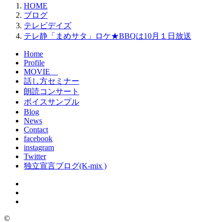
HOME
ブログ
テレビデイズ
テレ静「まめサタ」ロケ★BBQは10月１日放送
Home
Profile
MOVIE
話し方セミナー
朗読コンサート
ボイスサンプル
Blog
News
Contact
facebook
instagram
Twitter
独立宣言ブログ(K-mix )
©