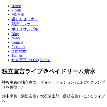
Home
Profile
MOVIE
話し方セミナー
朗読コンサート
ボイスサンプル
Blog
News
Contact
facebook
instagram
Twitter
独立宣言ブログ(K-mix )
独立宣言ライブ＠ベイドリーム清水
神谷幸恵の独立宣言 ザ★オーディションvol.3にてグランプ
リを獲得した
畑中摩美（浜松在住）大石晴士郎（藤枝在住）によるライブ
を