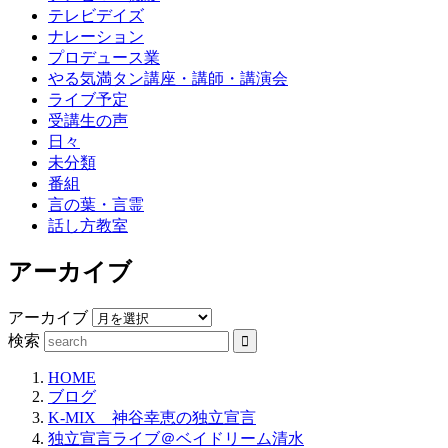
テレビデイズ
ナレーション
プロデュース業
やる気満タン講座・講師・講演会
ライブ予定
受講生の声
日々
未分類
番組
言の葉・言霊
話し方教室
アーカイブ
アーカイブ
検索
HOME
ブログ
K-MIX 神谷幸恵の独立宣言
独立宣言ライブ＠ベイドリーム清水