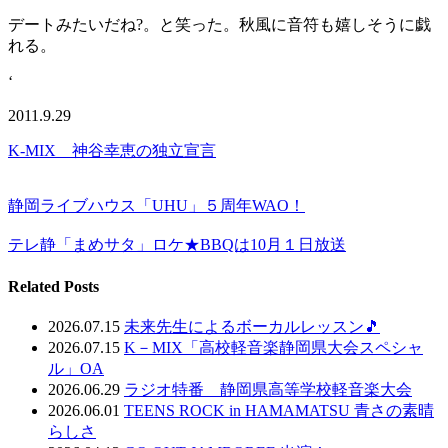
デートみたいだね?。と笑った。秋風に音符も嬉しそうに戯
れる。
‘
2011.9.29
K-MIX 神谷幸恵の独立宣言
静岡ライブハウス「UHU」５周年WAO！
テレ静「まめサタ」ロケ★BBQは10月１日放送
Related Posts
2026.07.15
未来先生によるボーカルレッスン🎵
2026.07.15
K－MIX「高校軽音楽静岡県大会スペシャ
ル」OA
2026.06.29
ラジオ特番 静岡県高等学校軽音楽大会
2026.06.01
TEENS ROCK in HAMAMATSU 青さの素晴
らしさ