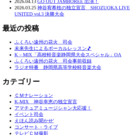
2026.04.13
GO OUT JAMBOREE 出演！
2026.03.25
神谷宥希枝の独立宣言 SHOZUOKA LIVE
UNITED vol.3 決勝大会
最近の投稿
ふくろい遠州の花火 司会
未来先生によるボーカルレッスン🎵
K－MIX「高校軽音楽静岡県大会スペシャル」OA
ふくろい遠州の花火 司会事前収録
ラジオ特番 静岡県高等学校軽音楽大会
カテゴリー
ＣＭナレーション
K-MIX 神谷幸恵の独立宣言
アマチュアミュージシャン大応援！
イベント司会
えほん読み聞かせ'
コンサート・ライブ
テレビＣＭ撮影