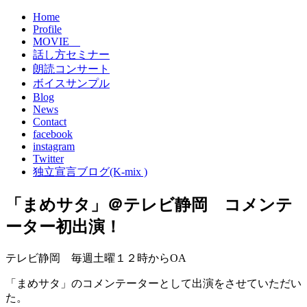
Home
Profile
MOVIE
話し方セミナー
朗読コンサート
ボイスサンプル
Blog
News
Contact
facebook
instagram
Twitter
独立宣言ブログ(K-mix )
「まめサタ」＠テレビ静岡 コメンテ
ーター初出演！
テレビ静岡 毎週土曜１２時からOA
「まめサタ」のコメンテーターとして出演をさせていただい
た。