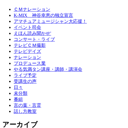
ＣＭナレーション
K-MIX 神谷幸恵の独立宣言
アマチュアミュージシャン大応援！
イベント司会
えほん読み聞かせ'
コンサート・ライブ
テレビＣＭ撮影
テレビデイズ
ナレーション
プロデュース業
やる気満タン講座・講師・講演会
ライブ予定
受講生の声
日々
未分類
番組
言の葉・言霊
話し方教室
アーカイブ