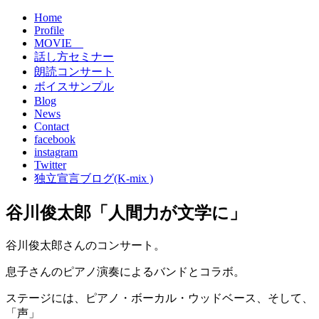
Home
Profile
MOVIE
話し方セミナー
朗読コンサート
ボイスサンプル
Blog
News
Contact
facebook
instagram
Twitter
独立宣言ブログ(K-mix )
谷川俊太郎「人間力が文学に」
谷川俊太郎さんのコンサート。
息子さんのピアノ演奏によるバンドとコラボ。
ステージには、ピアノ・ボーカル・ウッドベース、そして、
「声」