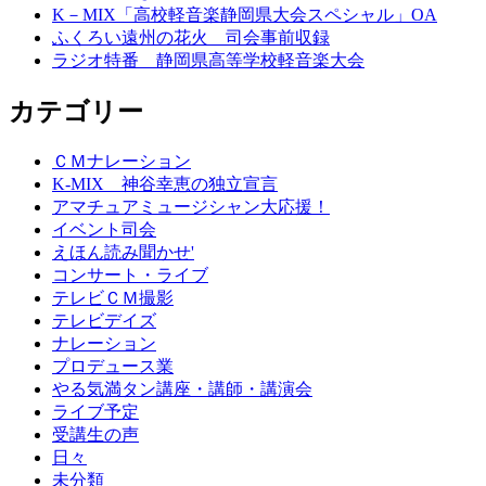
K－MIX「高校軽音楽静岡県大会スペシャル」OA
ふくろい遠州の花火 司会事前収録
ラジオ特番 静岡県高等学校軽音楽大会
カテゴリー
ＣＭナレーション
K-MIX 神谷幸恵の独立宣言
アマチュアミュージシャン大応援！
イベント司会
えほん読み聞かせ'
コンサート・ライブ
テレビＣＭ撮影
テレビデイズ
ナレーション
プロデュース業
やる気満タン講座・講師・講演会
ライブ予定
受講生の声
日々
未分類