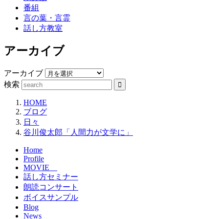
番組
言の葉・言霊
話し方教室
アーカイブ
アーカイブ
検索
HOME
ブログ
日々
谷川俊太郎「人間力が文学に」
Home
Profile
MOVIE
話し方セミナー
朗読コンサート
ボイスサンプル
Blog
News