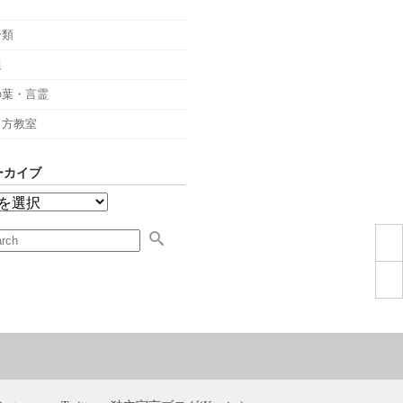
々
分類
組
の葉・言霊
し方教室
ーカイブ