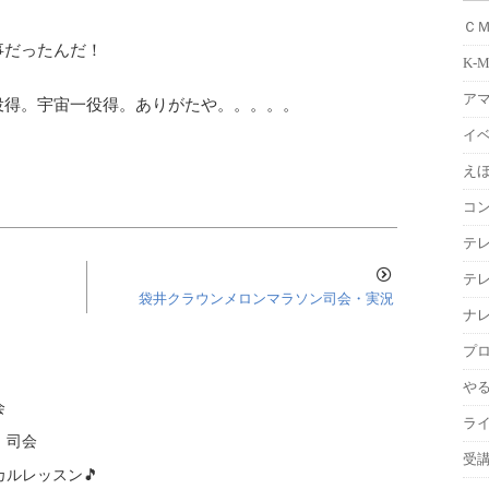
Ｃ
事だったんだ！
K-
ア
役得。宇宙一役得。ありがたや。。。。。
イ
えほ
コ
テ
テ
袋井クラウンメロンマラソン司会・実況
ナ
プ
や
会
ラ
 司会
受
ルレッスン🎵