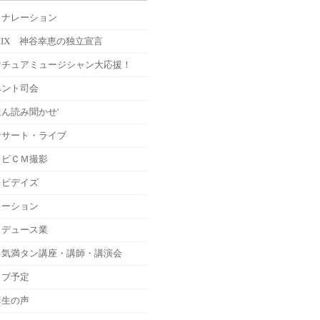
Ｍナレーション
MIX 神谷幸恵の独立宣言
マチュアミュージシャン大応援！
ベント司会
ん読み聞かせ'
ンサート・ライブ
レビＣＭ撮影
レビデイズ
レーション
ロデュース業
る気満タン講座・講師・講演会
イブ予定
講生の声