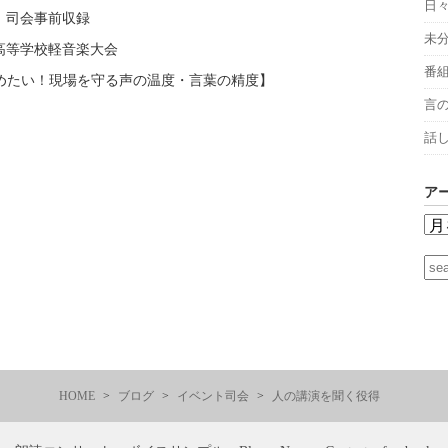
日
 司会事前収録
未
高等学校軽音楽大会
番
高めたい！現場を守る声の温度・言葉の精度】
言
話
ア
HOME
ブログ
イベント司会
人の講演を聞く役得