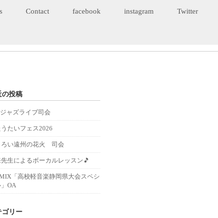
s
Contact
facebook
instagram
Twitter
近の投稿
Eジャズライブ司会
うたいフェス2026
くろい遠州の花火 司会
来先生によるボーカルレッスン🎵
－MIX「高校軽音楽静岡県大会スペシ
」OA
テゴリー