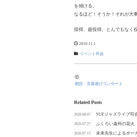
を傾ける。
なるほど！そうか！それが大
役得。超役得。とんでもなく
2010.11.1
イベント司会
朗読・言葉遊びコンサート
Related Posts
SUEジャズライブ司
2026.08.07
ふくろい遠州の花火
2026.07.27
未来先生によるボーカ
2026.07.15