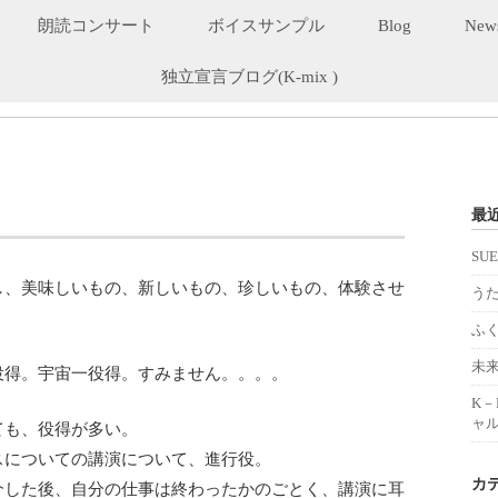
朗読コンサート
ボイスサンプル
Blog
New
独立宣言ブログ(K-mix )
最
SU
し、美味しいもの、新しいもの、珍しいもの、体験させ
うた
ふ
未
役得。宇宙一役得。すみません。。。。
K
ャル
ても、役得が多い。
スについての講演について、進行役。
カ
介した後、自分の仕事は終わったかのごとく、講演に耳