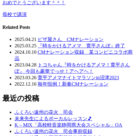
おめでとうございます＾＾！
母校で講演
Related Posts
2025.04.21
ピザ屋さん CMナレーション
2025.03.25
『時をかけるアメマ 寛平さんぽ』終了
2024.10.10
CMナレーション収録 某コンビニコラボ商
品
2023.04.28
トコちゃん『時をかけるアメマ！寛平さん
ぽ』 今回も豪華でっせ！アヘアヘ！
2023.03.26
寛平アメマナイトマラソンin沼津2023
2022.12.16
毎年恒例！新春CMナレーション
最近の投稿
ふくろい遠州の花火 司会
未来先生によるボーカルレッスン🎵
K－MIX「高校軽音楽静岡県大会スペシャル」OA
ふくろい遠州の花火 司会事前収録