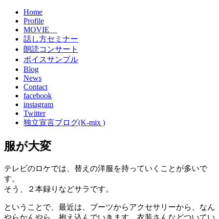
Home
Profile
MOVIE
話し方セミナー
朗読コンサート
ボイスサンプル
Blog
News
Contact
facebook
instagram
Twitter
独立宣言ブログ(K-mix )
服が大変
テレビのロケでは、替えの洋服を持っていくことが多いで
す。
そう、２本録りなどサラです。
ということで、最近は、ブーツからアクセサリーから、なん
やらかんやら、抱え込んでいきます。衣装さんなどついてい