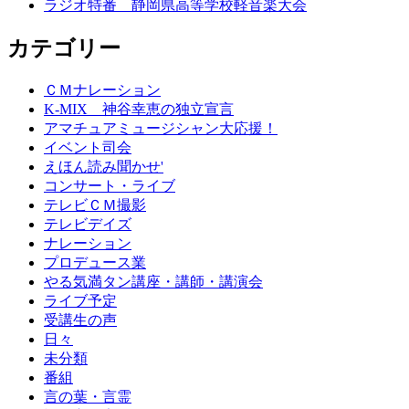
ラジオ特番 静岡県高等学校軽音楽大会
カテゴリー
ＣＭナレーション
K-MIX 神谷幸恵の独立宣言
アマチュアミュージシャン大応援！
イベント司会
えほん読み聞かせ'
コンサート・ライブ
テレビＣＭ撮影
テレビデイズ
ナレーション
プロデュース業
やる気満タン講座・講師・講演会
ライブ予定
受講生の声
日々
未分類
番組
言の葉・言霊