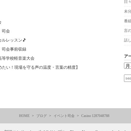
日
未
番
会
言
 司会
ルレッスン🎵
話
 司会事前収録
ア
高等学校軽音楽大会
高めたい！現場を守る声の温度・言葉の精度】
HOME
ブログ
イベント司会
Casino 1287048788