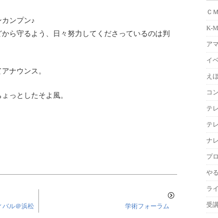
Ｃ
カンプン♪
K-
どから守るよう、日々努力してくださっているのは判
ア
イ
てアナウンス。
えほ
コ
ちょっとしたそよ風。
テ
！
テ
ナ
プ
や
ラ
受
ィバル＠浜松
学術フォーラム