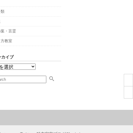
々
分類
組
の葉・言霊
し方教室
ーカイブ