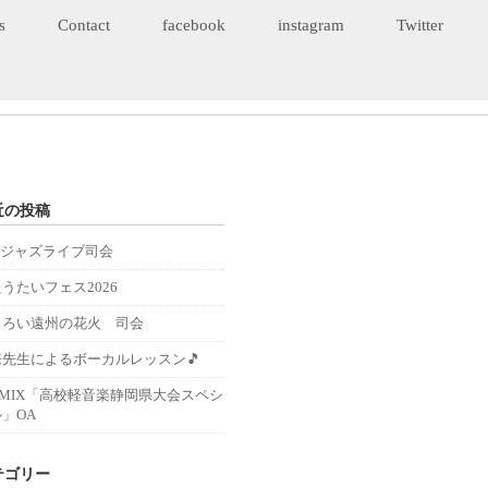
s
Contact
facebook
instagram
Twitter
近の投稿
Eジャズライブ司会
うたいフェス2026
くろい遠州の花火 司会
来先生によるボーカルレッスン🎵
－MIX「高校軽音楽静岡県大会スペシ
」OA
テゴリー