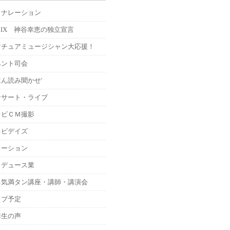
Ｍナレーション
MIX 神谷幸恵の独立宣言
マチュアミュージシャン大応援！
ベント司会
ん読み聞かせ'
ンサート・ライブ
レビＣＭ撮影
レビデイズ
レーション
ロデュース業
る気満タン講座・講師・講演会
イブ予定
講生の声