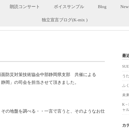
朗読コンサート
ボイスサンプル
Blog
New
独立宣言ブログ(K-mix )
最
SU
斜面防災対策技術協会中部静岡県支部 共催による
うた
ｎ静岡」の司会を担当させて頂きました。
ふ
未
K
ャル
、その地盤を調べる・・一言で言うと、そのようなお仕
カ
。