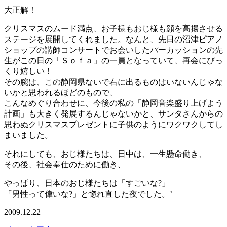
大正解！
クリスマスのムード満点、お子様もおじ様も顔を高揚させる
ステージを展開してくれました。なんと、先日の沼津ピアノ
ショップの講師コンサートでお会いしたパーカッションの先
生がこの日の「Ｓｏｆａ」の一員となっていて、再会にびっ
くり嬉しい！
その腕は、この静岡県ないで右に出るものはいないんじゃな
いかと思われるほどのもので、
こんなめぐり合わせに、今後の私の「静岡音楽盛り上げよう
計画」も大きく発展するんじゃないかと、サンタさんからの
思わぬクリスマスプレゼントに子供のようにワクワクしてし
まいました。
それにしても、おじ様たちは、日中は、一生懸命働き、
その後、社会奉仕のために働き、
やっぱり、日本のおじ様たちは「すごいな?」
「男性って偉いな?」と惚れ直した夜でした。’
2009.12.22