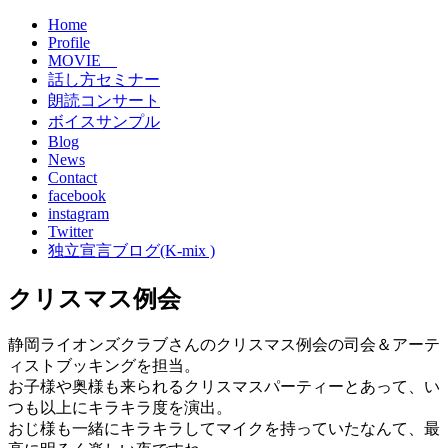
Home
Profile
MOVIE
話し方セミナー
朗読コンサート
ボイスサンプル
Blog
News
Contact
facebook
instagram
Twitter
独立宣言ブログ(K-mix )
クリスマス例会
静岡ライオンズクラブさんのクリスマス例会の司会＆アーテ
ィストブッキングを担当。
お子様や奥様も来られるクリスマスパーティーとあって、い
つも以上にキラキラ度を演出。
おじ様も一緒にキラキラしてマイクを持っていたなんて、最