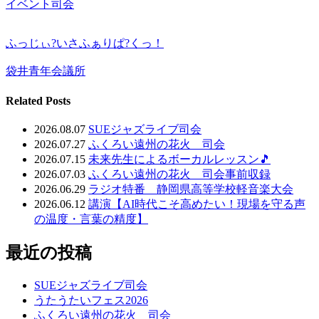
イベント司会
ふっじぃ?いさふぁりぱ?くっ！
袋井青年会議所
Related Posts
2026.08.07
SUEジャズライブ司会
2026.07.27
ふくろい遠州の花火 司会
2026.07.15
未来先生によるボーカルレッスン🎵
2026.07.03
ふくろい遠州の花火 司会事前収録
2026.06.29
ラジオ特番 静岡県高等学校軽音楽大会
2026.06.12
講演【AI時代こそ高めたい！現場を守る声
の温度・言葉の精度】
最近の投稿
SUEジャズライブ司会
うたうたいフェス2026
ふくろい遠州の花火 司会