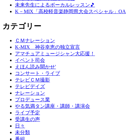
未来先生によるボーカルレッスン🎵
K－MIX「高校軽音楽静岡県大会スペシャル」OA
カテゴリー
ＣＭナレーション
K-MIX 神谷幸恵の独立宣言
アマチュアミュージシャン大応援！
イベント司会
えほん読み聞かせ'
コンサート・ライブ
テレビＣＭ撮影
テレビデイズ
ナレーション
プロデュース業
やる気満タン講座・講師・講演会
ライブ予定
受講生の声
日々
未分類
番組