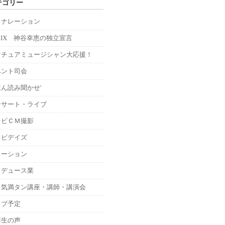
テゴリー
Ｍナレーション
MIX 神谷幸恵の独立宣言
マチュアミュージシャン大応援！
ベント司会
ん読み聞かせ'
ンサート・ライブ
レビＣＭ撮影
レビデイズ
レーション
ロデュース業
る気満タン講座・講師・講演会
イブ予定
講生の声