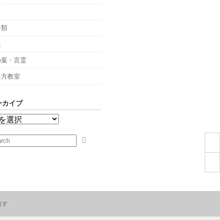
々
分類
組
の葉・言霊
し方教室
ーカイブ
表す