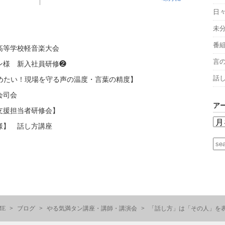
日
未
番
高等学校軽音楽大会
言
ン様 新入社員研修❷
話
高めたい！現場を守る声の温度・言葉の精度】
会司会
ア
支援担当者研修会】
様】 話し方講座
ME
ブログ
やる気満タン講座・講師・講演会
「話し方」は「その人」を