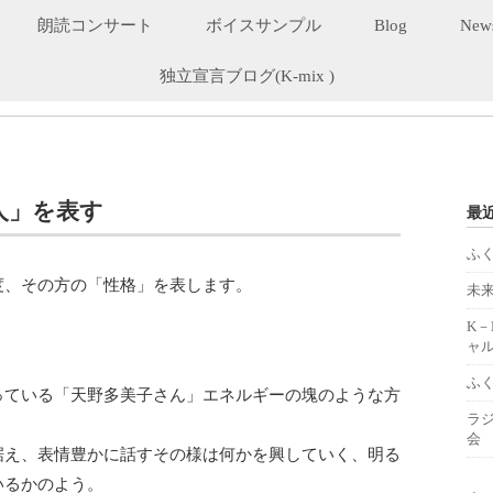
朗読コンサート
ボイスサンプル
Blog
New
独立宣言ブログ(K-mix )
人」を表す
最
ふ
度、その方の「性格」を表します。
未
K
ャル
ふ
っている「天野多美子さん」エネルギーの塊のような方
ラ
会
据え、表情豊かに話すその様は何かを興していく、明る
いるかのよう。