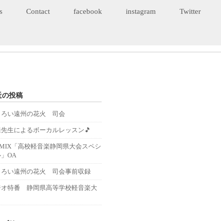
s
Contact
facebook
instagram
Twitter
近の投稿
くろい遠州の花火 司会
来先生によるボーカルレッスン🎵
－MIX「高校軽音楽静岡県大会スペシ
」OA
くろい遠州の花火 司会事前収録
ジオ特番 静岡県高等学校軽音楽大