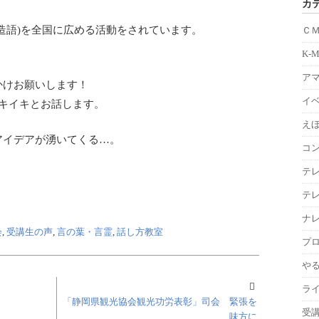
カ
造語)を全国に広める活動をされています。
Ｃ
K-
ア
かけお願いします！
イ
キイキとお話します。
えほ
アイデアが湧いてくる…。
コ
テ
テ
ナ
会
,
受講生の声
,
言の葉・言霊
,
話し方教室
プ
や
ラ
「静岡県観光協会観光功労表彰」司会 緊張を
受
味方に