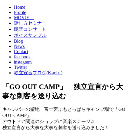
Home
Profile
MOVIE
話し方セミナー
朗読コンサート
ボイスサンプル
Blog
News
Contact
facebook
instagram
Twitter
独立宣言ブログ(K-mix )
「GO OUT CAMP」 独立宣言から大
事な刺客を送り込む
キャンパーの聖地 富士宮ふもとっぱらキャンプ場で「GO
OUT CAMP」
アウトドア関連のショップに音楽ステージ♫
独立宣言から大事な大事な刺客を送り込みました！