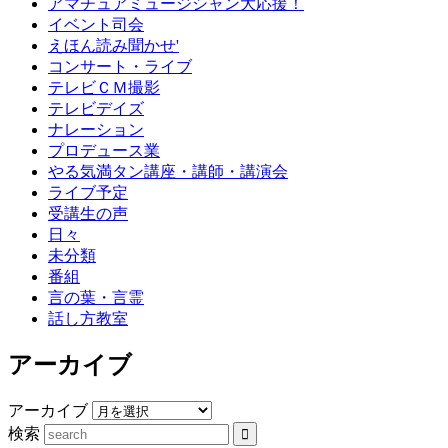
アマチュアミュージシャン大応援！
イベント司会
えほん読み聞かせ'
コンサート・ライブ
テレビＣＭ撮影
テレビデイズ
ナレーション
プロデュース業
やる気満タン講座・講師・講演会
ライブ予定
受講生の声
日々
未分類
番組
言の葉・言霊
話し方教室
アーカイブ
アーカイブ
検索