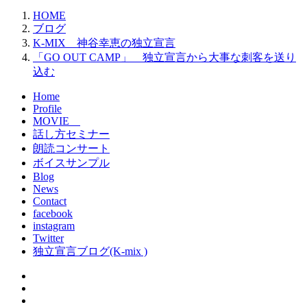
HOME
ブログ
K-MIX 神谷幸恵の独立宣言
「GO OUT CAMP」 独立宣言から大事な刺客を送り
込む
Home
Profile
MOVIE
話し方セミナー
朗読コンサート
ボイスサンプル
Blog
News
Contact
facebook
instagram
Twitter
独立宣言ブログ(K-mix )