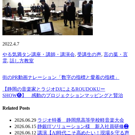
2022.4.7
やる気満タン講座・講師・講演会
,
受講生の声
,
言の葉・言
霊
,
話し方教室
街のPR動画ナレーション「数字の指標と愛着の指標」
【静岡の音楽家とラジオDJによるROUDOKUー
SHOW❻】 感動のプロジェクションマッピングと賢治
Related Posts
2026.06.29
ラジオ特番 静岡県高等学校軽音楽大会
2026.06.15
静銀ITソリューション様 新入社員研修❷
2026.06.12
講演【AI時代こそ高めたい！現場を守る声