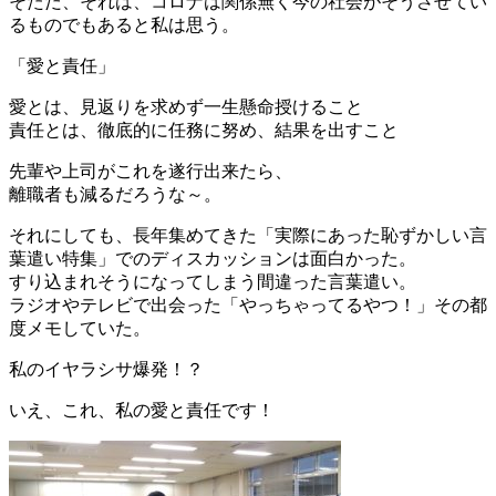
そただ、それは、コロナは関係無く今の社会がそうさせてい
るものでもあると私は思う。
「愛と責任」
愛とは、見返りを求めず一生懸命授けること
責任とは、徹底的に任務に努め、結果を出すこと
先輩や上司がこれを遂行出来たら、
離職者も減るだろうな～。
それにしても、長年集めてきた「実際にあった恥ずかしい言
葉遣い特集」でのディスカッションは面白かった。
すり込まれそうになってしまう間違った言葉遣い。
ラジオやテレビで出会った「やっちゃってるやつ！」その都
度メモしていた。
私のイヤラシサ爆発！？
いえ、これ、私の愛と責任です！