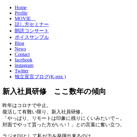
Home
Profile
MOVIE
話し方セミナー
朗読コンサート
ボイスサンプル
Blog
News
Contact
facebook
instagram
Twitter
独立宣言ブログ(K-mix )
新入社員研修 ここ数年の傾向
昨年はコロナで中止。
復活して有難い限り、新入社員研修。
「やっぱり、リモートは印象に残りにくいみたいで～。
対面でやって貰った方がいい！」との言葉に奮い立つ。
ラジオDJとして私が力を発揮出来るのは