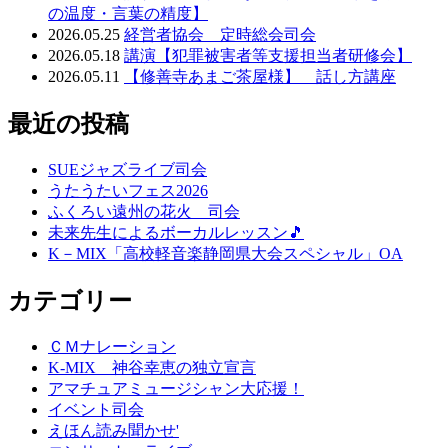
の温度・言葉の精度】
2026.05.25
経営者協会 定時総会司会
2026.05.18
講演【犯罪被害者等支援担当者研修会】
2026.05.11
【修善寺あまご茶屋様】 話し方講座
最近の投稿
SUEジャズライブ司会
うたうたいフェス2026
ふくろい遠州の花火 司会
未来先生によるボーカルレッスン🎵
K－MIX「高校軽音楽静岡県大会スペシャル」OA
カテゴリー
ＣＭナレーション
K-MIX 神谷幸恵の独立宣言
アマチュアミュージシャン大応援！
イベント司会
えほん読み聞かせ'