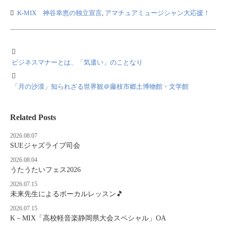
K-MIX 神谷幸恵の独立宣言
,
アマチュアミュージシャン大応援！
ビジネスマナーとは、「気遣い」のことなり
「月の沙漠」知られざる世界観＠藤枝市郷土博物館・文学館
Related Posts
2026.08.07
SUEジャズライブ司会
2026.08.04
うたうたいフェス2026
2026.07.15
未来先生によるボーカルレッスン🎵
2026.07.15
K－MIX「高校軽音楽静岡県大会スペシャル」OA