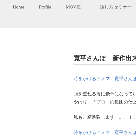
Home
Profile
MOVIE
話し方セミナー
寛平さんぽ 新作出
時をかけるアメマ！寛平さんぽ～千
回を重ねる毎に豪華になって
やはり、「プロ」の集団の仕
私も、精進致します。。。！
時をかけるアメマ！寛平さんぽ～千