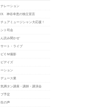
Ｍナレーション
MIX 神谷幸恵の独立宣言
マチュアミュージシャン大応援！
ベント司会
ん読み聞かせ'
ンサート・ライブ
レビＣＭ撮影
レビデイズ
レーション
ロデュース業
る気満タン講座・講師・講演会
イブ予定
講生の声