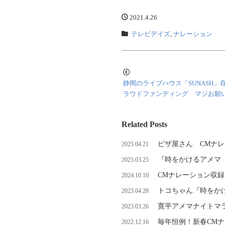
2021.4.26
テレビデイズ
,
ナレーション
静岡のライブハウス「SUNASH」
ラウドファンディング マジお願
Related Posts
ピザ屋さん CMナ
2025.04.21
『時をかけるアメマ
2025.03.25
CMナレーション収
2024.10.10
トコちゃん『時をか
2023.04.28
寛平アメマナイトマラソ
2023.03.26
毎年恒例！新春CM
2022.12.16