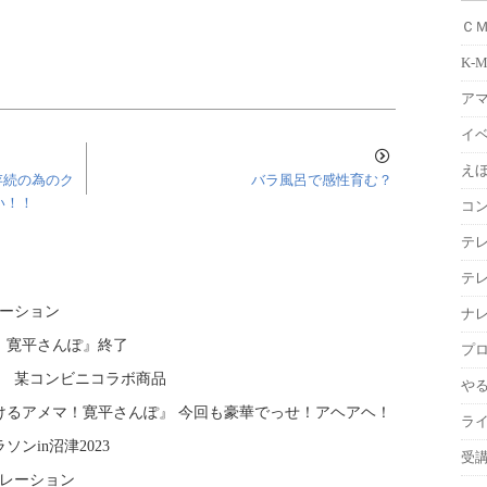
Ｃ
K-
ア
イ
えほ
存続の為のク
バラ風呂で感性育む？
い！！
コ
テ
テ
レーション
ナ
 寛平さんぽ』終了
プ
録 某コンビニコラボ商品
や
けるアメマ！寛平さんぽ』 今回も豪華でっせ！アヘアヘ！
ラ
ンin沼津2023
受
ナレーション