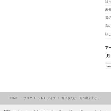
日
未
番
言
話
ア
HOME
ブログ
テレビデイズ
寛平さんぽ 新作出来上がり