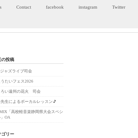
s
Contact
facebook
instagram
Twitter
近の投稿
Eジャズライブ司会
うたいフェス2026
くろい遠州の花火 司会
来先生によるボーカルレッスン🎵
－MIX「高校軽音楽静岡県大会スペシ
」OA
テゴリー