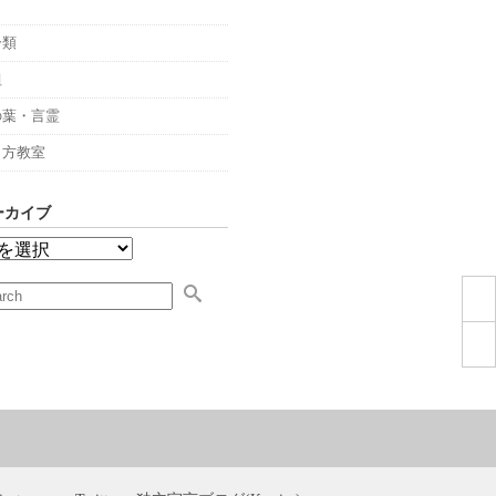
々
分類
組
の葉・言霊
し方教室
ーカイブ