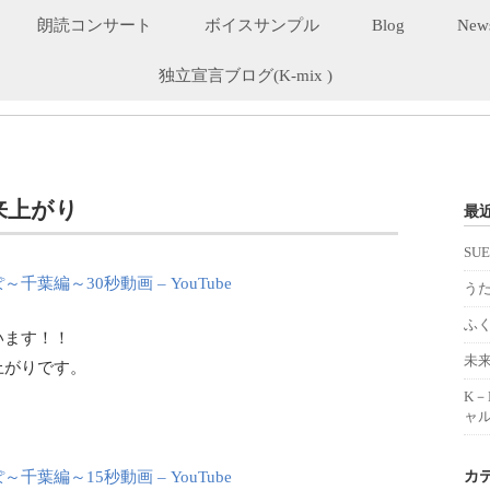
朗読コンサート
ボイスサンプル
Blog
New
独立宣言ブログ(K-mix )
来上がり
最
SU
葉編～30秒動画 – YouTube
うた
ふ
います！！
未
上がりです。
K
ャル
！
カ
葉編～15秒動画 – YouTube