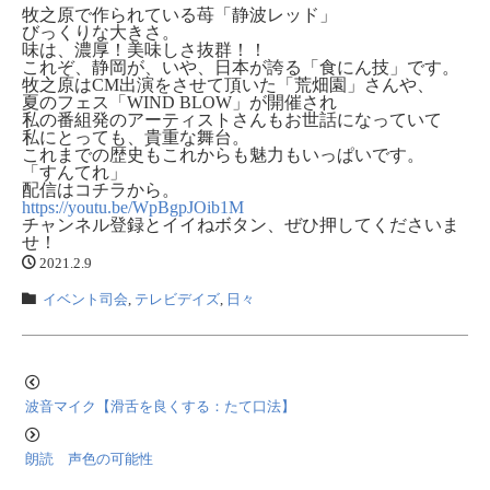
牧之原で作られている苺「静波レッド」
びっくりな大きさ。
味は、濃厚！美味しさ抜群！！
これぞ、静岡が、いや、日本が誇る「食にん技」です。
牧之原はCM出演をさせて頂いた「荒畑園」さんや、
夏のフェス「WIND BLOW」が開催され
私の番組発のアーティストさんもお世話になっていて
私にとっても、貴重な舞台。
これまでの歴史もこれからも魅力もいっぱいです。
「すんてれ」
配信はコチラから。
https://youtu.be/WpBgpJOib1M
チャンネル登録とイイねボタン、ぜひ押してくださいま
せ！
2021.2.9
イベント司会
,
テレビデイズ
,
日々
波音マイク【滑舌を良くする：たて口法】
朗読 声色の可能性