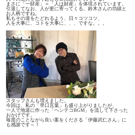
まさに「一財産」＝「人は財産」を体現されています。
引退してなお、人が更に寄ってくる。鈴木さんの功績と
お人柄ですね。
私もその道をたどれるよう、日々コツコツ、
人を大事に、コトを大事に、、、ですな。。。
スタッフさんも増えました。
今回は、私の「早口言葉」も盛り上がりましたが、
一人で地道に作った「ヘンテコBGM」を流して下さった
おかげです。
毎度のことながら良い案をくださる「伊藤武仁さん」に
も感謝です～！