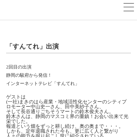
「すんてれ」出演
2回目の出演
静岡の駿府から発信！
インターネットテレビ「すんてれ」
ゲストは
(一社)まきのはら産業・地域活性化センターのシティプ
ロモーター中山史一さん、田中美紗子さん、
そして長谷通りごちそうマートの鈴木俊夫さん。
鈴木さんは、静岡のマスコミ界の重鎮！お会い出来て光
栄でした。
報道という畑をずっと耕し続け、奥の奥まで・・・。
しかも、定年退職された今も、更に広く人と繋がり
人々の能力を掘り起こし世に紹介されている。