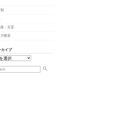
々
分類
組
の葉・言霊
し方教室
ーカイブ