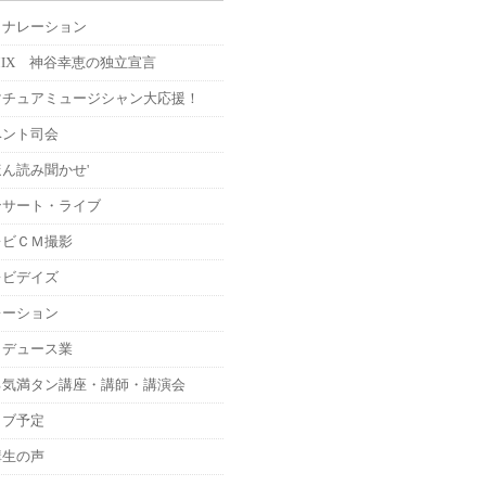
Ｍナレーション
MIX 神谷幸恵の独立宣言
マチュアミュージシャン大応援！
ベント司会
ん読み聞かせ'
ンサート・ライブ
レビＣＭ撮影
レビデイズ
レーション
ロデュース業
る気満タン講座・講師・講演会
イブ予定
講生の声