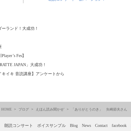
ダーランド！大成功！
講座
yer’s Fes】
ATTE JAPAN」大成功！
イキイキ 音読講座】アンケートから
HOME
ブログ
えほん読み聞かせ'
「ありがとうのき」 矢崎節夫さん
ー
朗読コンサート
ボイスサンプル
Blog
News
Contact
facebook