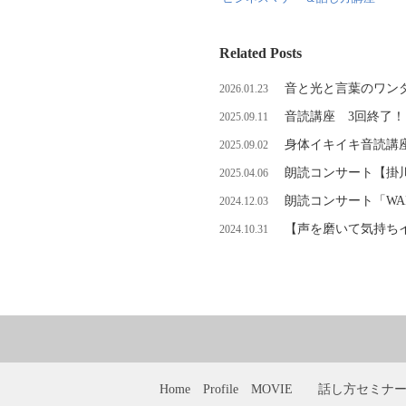
Related Posts
音と光と言葉のワン
2026.01.23
音読講座 3回終了！
2025.09.11
身体イキイキ音読
2025.09.02
朗読コンサート【掛川Pla
2025.04.06
朗読コンサート「WAR
2024.12.03
【声を磨いて気持ち
2024.10.31
Home
Profile
MOVIE
話し方セミナ