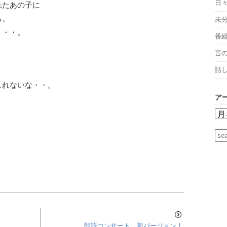
日
れたあの子に
る。
未
・・・。
番
言
話
しれないな・・。
ア
朗読コンサート 新バージョン！