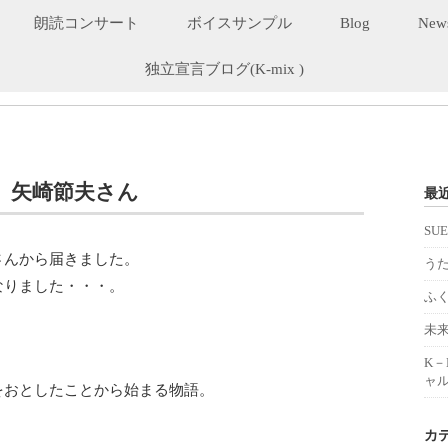
朗読コンサート
ボイスサンプル
Blog
New
独立宣言ブログ(K-mix )
 矢崎節夫さん
最
SU
さんから届きました。
うた
なりました・・・。
ふ
未
K
ャル
をおとしたことから始まる物語。
カ