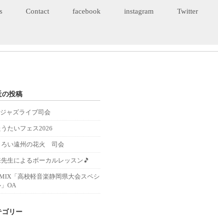
s
Contact
facebook
instagram
Twitter
近の投稿
Eジャズライブ司会
うたいフェス2026
くろい遠州の花火 司会
来先生によるボーカルレッスン🎵
－MIX「高校軽音楽静岡県大会スペシ
」OA
テゴリー