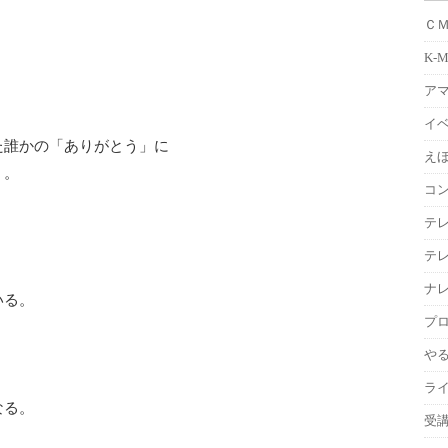
Ｃ
K-
ア
イ
た誰かの「ありがとう」に
えほ
。。
コ
テ
テ
ナ
いる。
プ
や
ラ
なる。
受