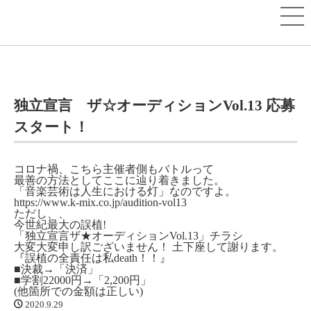
独立宣言 ザ☆オーディションVol.13 応募
スタート！
コロナ禍、こちら主催者側もバトルって
最善の方法としてここに辿り着きました。
「音楽芸術は人生における灯」なのですよ。
https://www.k-mix.co.jp/audition-vol13
ただし、、
今世紀最大の誤植!
「独立宣言ザ★オーディションVol.13」チラシ
大変大変申し訳ございません！ 土下座して謝ります。
『誤植の全責任は私death！！』
■決裁→「決済」
■学割22000円→「2,200円」
(他箇所での金額は正しい)
2020.9.29