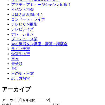
アマチュアミュージシャン大応援！
イベント司会
えほん読み聞かせ'
コンサート・ライブ
テレビＣＭ撮影
テレビデイズ
ナレーション
プロデュース業
やる気満タン講座・講師・講演会
ライブ予定
受講生の声
日々
未分類
番組
言の葉・言霊
話し方教室
アーカイブ
アーカイブ