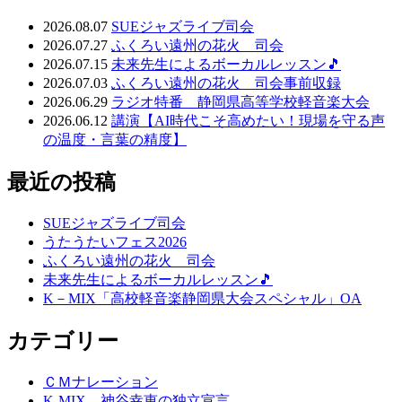
2026.08.07
SUEジャズライブ司会
2026.07.27
ふくろい遠州の花火 司会
2026.07.15
未来先生によるボーカルレッスン🎵
2026.07.03
ふくろい遠州の花火 司会事前収録
2026.06.29
ラジオ特番 静岡県高等学校軽音楽大会
2026.06.12
講演【AI時代こそ高めたい！現場を守る声
の温度・言葉の精度】
最近の投稿
SUEジャズライブ司会
うたうたいフェス2026
ふくろい遠州の花火 司会
未来先生によるボーカルレッスン🎵
K－MIX「高校軽音楽静岡県大会スペシャル」OA
カテゴリー
ＣＭナレーション
K-MIX 神谷幸恵の独立宣言