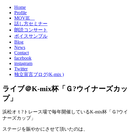
Home
Profile
MOVIE
話し方セミナー
朗読コンサート
ボイスサンプル
Blog
News
Contact
facebook
instagram
Twitter
独立宣言ブログ(K-mix )
ライブ＠K-mix杯「Ｇ?ウイナーズカッ
プ」
浜松オｔ?トレース場で毎年開催しているK-mix杯「Ｇ?ウイ
ナーズカップ」
ステージを賑やかにさせて頂いたのは、