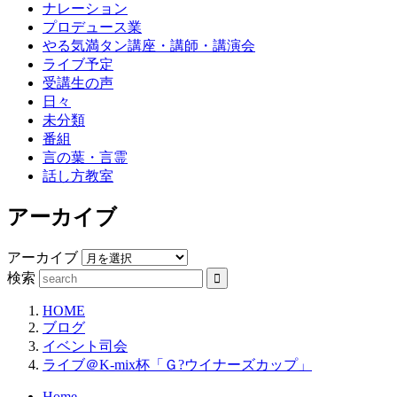
ナレーション
プロデュース業
やる気満タン講座・講師・講演会
ライブ予定
受講生の声
日々
未分類
番組
言の葉・言霊
話し方教室
アーカイブ
アーカイブ
検索
HOME
ブログ
イベント司会
ライブ＠K-mix杯「Ｇ?ウイナーズカップ」
Home