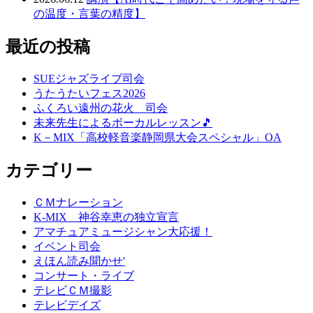
の温度・言葉の精度】
最近の投稿
SUEジャズライブ司会
うたうたいフェス2026
ふくろい遠州の花火 司会
未来先生によるボーカルレッスン🎵
K－MIX「高校軽音楽静岡県大会スペシャル」OA
カテゴリー
ＣＭナレーション
K-MIX 神谷幸恵の独立宣言
アマチュアミュージシャン大応援！
イベント司会
えほん読み聞かせ'
コンサート・ライブ
テレビＣＭ撮影
テレビデイズ