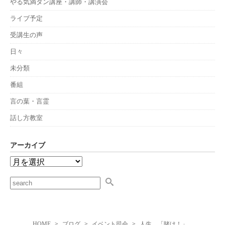
やる気満タン講座・講師・講演会
ライブ予定
受講生の声
日々
未分類
番組
言の葉・言霊
話し方教室
アーカイブ
HOME
ブログ
イベント司会
人生 「賭け！」