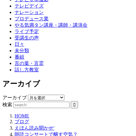
テレビデイズ
ナレーション
プロデュース業
やる気満タン講座・講師・講演会
ライブ予定
受講生の声
日々
未分類
番組
言の葉・言霊
話し方教室
アーカイブ
アーカイブ
検索
HOME
ブログ
えほん読み聞かせ'
朗読コンサートで醸す空気？