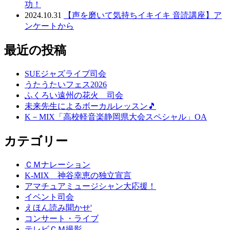
功！
2024.10.31
【声を磨いて気持ちイキイキ 音読講座】ア
ンケートから
最近の投稿
SUEジャズライブ司会
うたうたいフェス2026
ふくろい遠州の花火 司会
未来先生によるボーカルレッスン🎵
K－MIX「高校軽音楽静岡県大会スペシャル」OA
カテゴリー
ＣＭナレーション
K-MIX 神谷幸恵の独立宣言
アマチュアミュージシャン大応援！
イベント司会
えほん読み聞かせ'
コンサート・ライブ
テレビＣＭ撮影