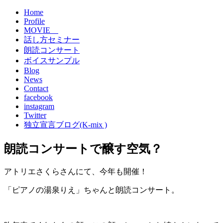
Home
Profile
MOVIE
話し方セミナー
朗読コンサート
ボイスサンプル
Blog
News
Contact
facebook
instagram
Twitter
独立宣言ブログ(K-mix )
朗読コンサートで醸す空気？
アトリエさくらさんにて、今年も開催！
「ピアノの湯泉りえ」ちゃんと朗読コンサート。