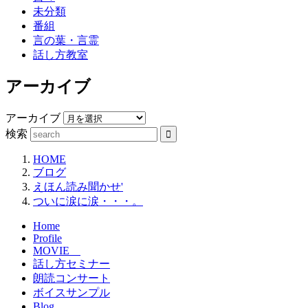
未分類
番組
言の葉・言霊
話し方教室
アーカイブ
アーカイブ
検索
HOME
ブログ
えほん読み聞かせ'
ついに涙に涙・・・。
Home
Profile
MOVIE
話し方セミナー
朗読コンサート
ボイスサンプル
Blog