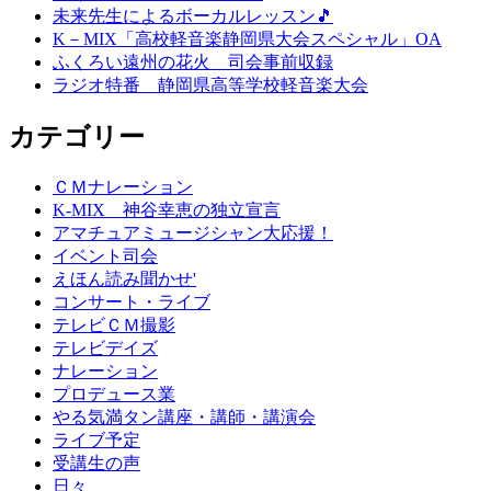
未来先生によるボーカルレッスン🎵
K－MIX「高校軽音楽静岡県大会スペシャル」OA
ふくろい遠州の花火 司会事前収録
ラジオ特番 静岡県高等学校軽音楽大会
カテゴリー
ＣＭナレーション
K-MIX 神谷幸恵の独立宣言
アマチュアミュージシャン大応援！
イベント司会
えほん読み聞かせ'
コンサート・ライブ
テレビＣＭ撮影
テレビデイズ
ナレーション
プロデュース業
やる気満タン講座・講師・講演会
ライブ予定
受講生の声
日々