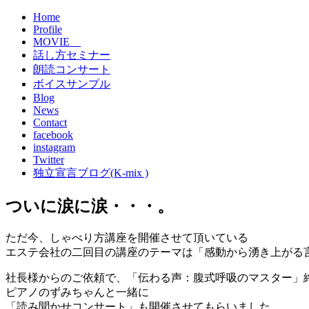
Home
Profile
MOVIE
話し方セミナー
朗読コンサート
ボイスサンプル
Blog
News
Contact
facebook
instagram
Twitter
独立宣言ブログ(K-mix )
ついに涙に涙・・・。
ただ今、しゃべり方講座を開催させて頂いている
エステ会社の二回目の講座のテーマは「感動から湧き上がる
社長様からのご依頼で、「伝わる声：腹式呼吸のマスター」
ピアノのずみちゃんと一緒に
「読み聞かせコンサート」も開催させてもらいました。