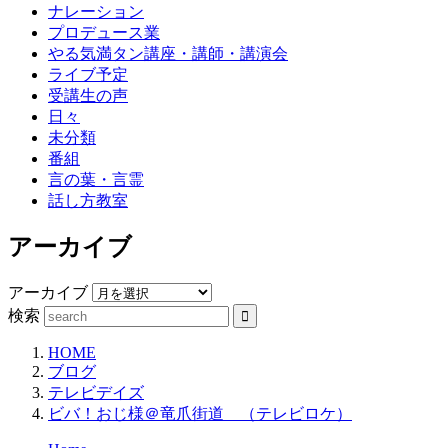
ナレーション
プロデュース業
やる気満タン講座・講師・講演会
ライブ予定
受講生の声
日々
未分類
番組
言の葉・言霊
話し方教室
アーカイブ
アーカイブ
検索
HOME
ブログ
テレビデイズ
ビバ！おじ様＠竜爪街道 （テレビロケ）