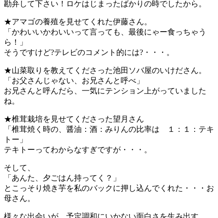
勘弁して下さい！ロケはじまったばかりの時でしたから。
★アマゴの養殖を見せてくれた伊藤さん。
「かわいいかわいいって言っても、最後にゃー食っちゃう
ら！」
そうですけど?テレビのコメント的には?・・・。
★山菜取りを教えてくださった池田ソバ屋のいけださん。
「お父さんじゃない、お兄さんと呼べ」
お兄さんと呼んだら、一気にテンション上がっていました
ね。
★椎茸栽培を見せてくださった望月さん
「椎茸焼く時の、醤油：酒：みりんの比率は １：１：テキ
トー」
テキトーってわからなすぎですが・・・。
そして、
「あんた、夕ごはん持ってく？」
とこっそり焼き芋を私のバックに押し込んでくれた・・・お
母さん。
様々な出会いが、予定調和にいかない面白さを生み出す。