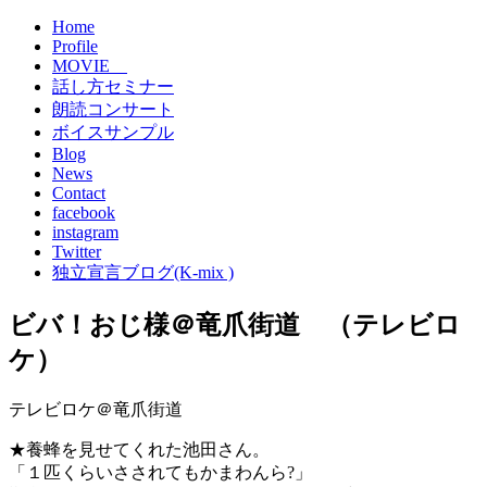
Home
Profile
MOVIE
話し方セミナー
朗読コンサート
ボイスサンプル
Blog
News
Contact
facebook
instagram
Twitter
独立宣言ブログ(K-mix )
ビバ！おじ様＠竜爪街道 （テレビロ
ケ）
テレビロケ＠竜爪街道
★養蜂を見せてくれた池田さん。
「１匹くらいさされてもかまわんら?」