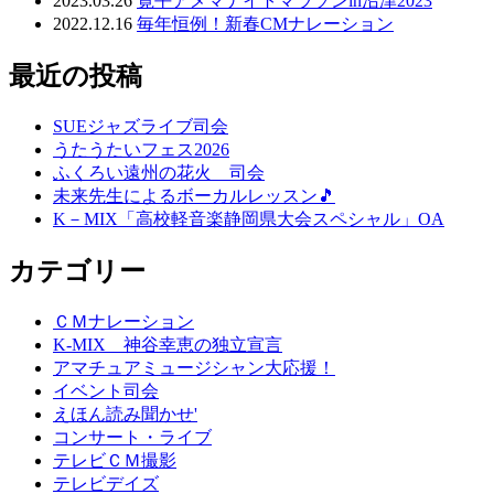
2023.03.26
寛平アメマナイトマラソンin沼津2023
2022.12.16
毎年恒例！新春CMナレーション
最近の投稿
SUEジャズライブ司会
うたうたいフェス2026
ふくろい遠州の花火 司会
未来先生によるボーカルレッスン🎵
K－MIX「高校軽音楽静岡県大会スペシャル」OA
カテゴリー
ＣＭナレーション
K-MIX 神谷幸恵の独立宣言
アマチュアミュージシャン大応援！
イベント司会
えほん読み聞かせ'
コンサート・ライブ
テレビＣＭ撮影
テレビデイズ