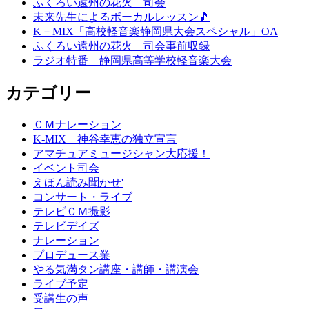
ふくろい遠州の花火 司会
未来先生によるボーカルレッスン🎵
K－MIX「高校軽音楽静岡県大会スペシャル」OA
ふくろい遠州の花火 司会事前収録
ラジオ特番 静岡県高等学校軽音楽大会
カテゴリー
ＣＭナレーション
K-MIX 神谷幸恵の独立宣言
アマチュアミュージシャン大応援！
イベント司会
えほん読み聞かせ'
コンサート・ライブ
テレビＣＭ撮影
テレビデイズ
ナレーション
プロデュース業
やる気満タン講座・講師・講演会
ライブ予定
受講生の声