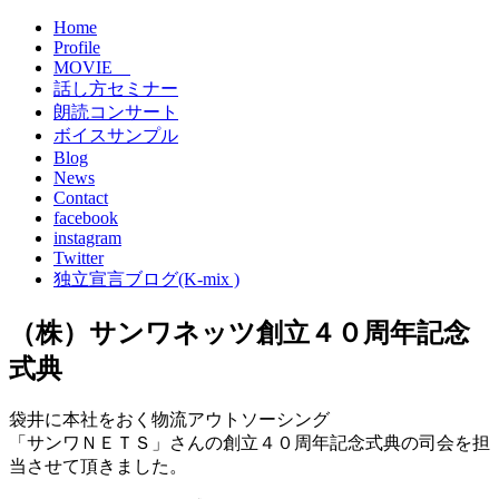
Home
Profile
MOVIE
話し方セミナー
朗読コンサート
ボイスサンプル
Blog
News
Contact
facebook
instagram
Twitter
独立宣言ブログ(K-mix )
（株）サンワネッツ創立４０周年記念
式典
袋井に本社をおく物流アウトソーシング
「サンワＮＥＴＳ」さんの創立４０周年記念式典の司会を担
当させて頂きました。