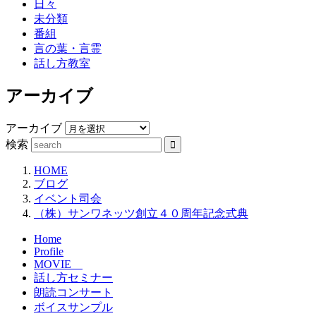
日々
未分類
番組
言の葉・言霊
話し方教室
アーカイブ
アーカイブ
検索
HOME
ブログ
イベント司会
（株）サンワネッツ創立４０周年記念式典
Home
Profile
MOVIE
話し方セミナー
朗読コンサート
ボイスサンプル