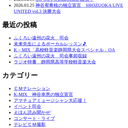
2026.03.25
神谷宥希枝の独立宣言 SHOZUOKA LIVE
UNITED vol.3 決勝大会
最近の投稿
ふくろい遠州の花火 司会
未来先生によるボーカルレッスン🎵
K－MIX「高校軽音楽静岡県大会スペシャル」OA
ふくろい遠州の花火 司会事前収録
ラジオ特番 静岡県高等学校軽音楽大会
カテゴリー
ＣＭナレーション
K-MIX 神谷幸恵の独立宣言
アマチュアミュージシャン大応援！
イベント司会
えほん読み聞かせ'
コンサート・ライブ
テレビＣＭ撮影