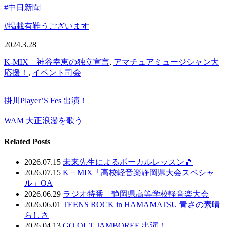
#中日新聞
#掲載有難うございます
2024.3.28
K-MIX 神谷幸恵の独立宣言
,
アマチュアミュージシャン大
応援！
,
イベント司会
掛川Player’S Fes 出演！
WAM 大正浪漫を歌う
Related Posts
2026.07.15
未来先生によるボーカルレッスン🎵
2026.07.15
K－MIX「高校軽音楽静岡県大会スペシャ
ル」OA
2026.06.29
ラジオ特番 静岡県高等学校軽音楽大会
2026.06.01
TEENS ROCK in HAMAMATSU 青さの素晴
らしさ
2026.04.13
GO OUT JAMBOREE 出演！