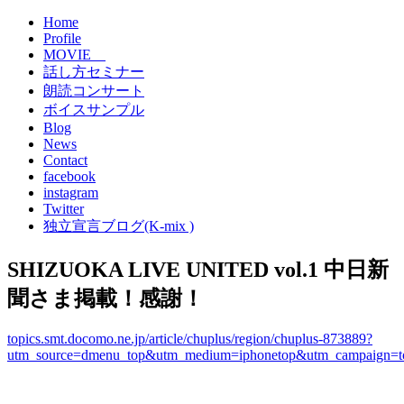
Home
Profile
MOVIE
話し方セミナー
朗読コンサート
ボイスサンプル
Blog
News
Contact
facebook
instagram
Twitter
独立宣言ブログ(K-mix )
SHIZUOKA LIVE UNITED vol.1 中日新
聞さま掲載！感謝！
topics.smt.docomo.ne.jp/article/chuplu
s/region/chuplus-873889?
utm_source=dmenu_top&utm_medium=iphonetop&utm_campaign=to