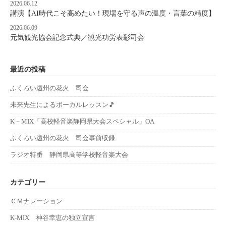
2026.06.12
講演【AI時代こそ高めたい！現場を守る声の温度・言葉の精度】
2026.06.09
元気観光協会記念式典／観光功労表彰司会
最近の投稿
ふくろい遠州の花火 司会
未来先生によるボーカルレッスン🎵
K－MIX「高校軽音楽静岡県大会スペシャル」OA
ふくろい遠州の花火 司会事前収録
ラジオ特番 静岡県高等学校軽音楽大会
カテゴリー
ＣＭナレーション
K-MIX 神谷幸恵の独立宣言