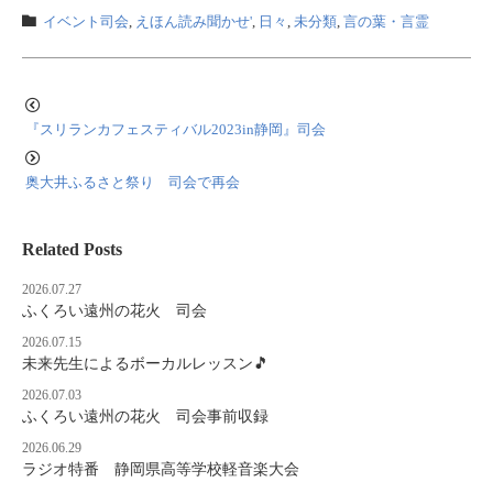
イベント司会
,
えほん読み聞かせ'
,
日々
,
未分類
,
言の葉・言霊
『スリランカフェスティバル2023in静岡』司会
奥大井ふるさと祭り 司会で再会
Related Posts
2026.07.27
ふくろい遠州の花火 司会
2026.07.15
未来先生によるボーカルレッスン🎵
2026.07.03
ふくろい遠州の花火 司会事前収録
2026.06.29
ラジオ特番 静岡県高等学校軽音楽大会