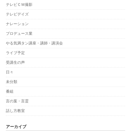
テレビＣＭ撮影
テレビデイズ
ナレーション
プロデュース業
やる気満タン講座・講師・講演会
ライブ予定
受講生の声
日々
未分類
番組
言の葉・言霊
話し方教室
アーカイブ