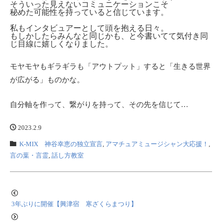
そういった見えないコミュニケーションこそ
秘めた可能性を持っていると信じています。
私もインタビュアーとして頭を抱える日々。
もしかしたらみんなと同じかも、と今書いてて気付き同
じ目線に嬉しくなりました。
モヤモヤもギラギラも「アウトプット」すると
「生きる世界
が広がる」ものかな。
自分軸を作って、繋がりを持って、その先を信じて…
2023.2.9
K-MIX 神谷幸恵の独立宣言
,
アマチュアミュージシャン大応援！
,
言の葉・言霊
,
話し方教室
3年ぶりに開催【興津宿 寒ざくらまつり】