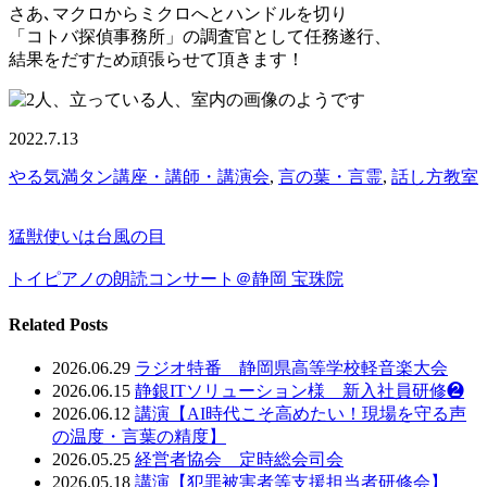
さあ､マクロからミクロへとハンドルを切り
「コトバ探偵事務所」の調査官として任務遂行、
結果をだすため頑張らせて頂きます！
2022.7.13
やる気満タン講座・講師・講演会
,
言の葉・言霊
,
話し方教室
猛獣使いは台風の目
トイピアノの朗読コンサート＠静岡 宝珠院
Related Posts
2026.06.29
ラジオ特番 静岡県高等学校軽音楽大会
2026.06.15
静銀ITソリューション様 新入社員研修❷
2026.06.12
講演【AI時代こそ高めたい！現場を守る声
の温度・言葉の精度】
2026.05.25
経営者協会 定時総会司会
2026.05.18
講演【犯罪被害者等支援担当者研修会】