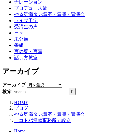
ナレーション
プロデュース業
やる気満タン講座・講師・講演会
ライブ予定
受講生の声
日々
未分類
番組
言の葉・言霊
話し方教室
アーカイブ
アーカイブ
検索
HOME
ブログ
やる気満タン講座・講師・講演会
「コトバ探偵事務所」設立
Home