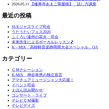
2026.05.11
【修善寺あまご茶屋様】 話し方講座
最近の投稿
SUEジャズライブ司会
うたうたいフェス2026
ふくろい遠州の花火 司会
未来先生によるボーカルレッスン🎵
K－MIX「高校軽音楽静岡県大会スペシャル」OA
カテゴリー
ＣＭナレーション
K-MIX 神谷幸恵の独立宣言
アマチュアミュージシャン大応援！
イベント司会
えほん読み聞かせ'
コンサート・ライブ
テレビＣＭ撮影
テレビデイズ