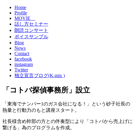
Home
Profile
MOVIE
話し方セミナー
朗読コンサート
ボイスサンプル
Blog
News
Contact
facebook
instagram
Twitter
独立宣言ブログ(K-mix )
「コトバ探偵事務所」設立
「東海でナンバー1のガス会社になる！」という砂子社長の
熱量と行動力のもと講座スタート。
社長様含め幹部の方との伴奏型により「コトバから売上げに
繋げる」為のプログラムを作成。