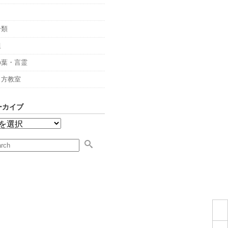
々
分類
組
の葉・言霊
し方教室
ーカイブ