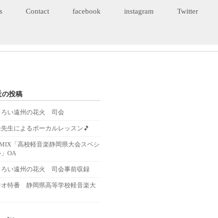
s
Contact
facebook
instagram
Twitter
近の投稿
くろい遠州の花火 司会
来先生によるボーカルレッスン🎵
－MIX「高校軽音楽静岡県大会スペシ
」OA
くろい遠州の花火 司会事前収録
ジオ特番 静岡県高等学校軽音楽大