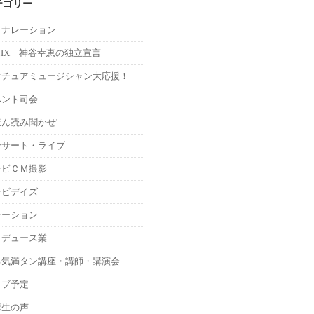
テゴリー
Ｍナレーション
MIX 神谷幸恵の独立宣言
マチュアミュージシャン大応援！
ベント司会
ん読み聞かせ'
ンサート・ライブ
レビＣＭ撮影
レビデイズ
レーション
ロデュース業
る気満タン講座・講師・講演会
イブ予定
講生の声