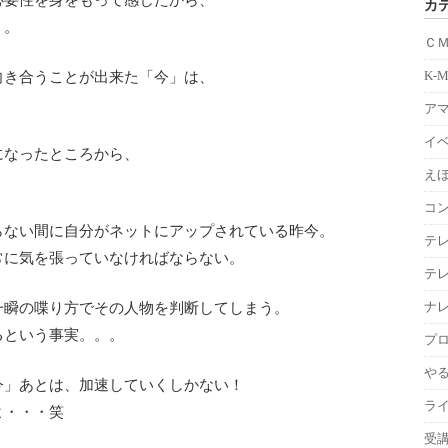
カ
。。
Ｃ
K-
向き合うことが出来た「今」は、
。
ア
イ
になったところから、
えほ
コ
らない間に自分がネットにアップされている昨今。
テ
常に気を張っていなければならない。
テ
ナ
一瞬の喋り方でその人物を判断してしまう。
るという事実。。。
プ
や
今」あとは、加速していくしかない！
ラ
よ・・・笑
受