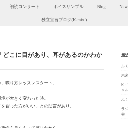
朗読コンサート
ボイスサンプル
Blog
New
独立宣言ブログ(K-mix )
「どこに目があり、耳があるのかわか
最
ふ
未
の、喋り方レッスンスタート。
K
ャル
環境が大きく変わった時。
ふ
方を習った方がいい」との助言があり、
ラ
会
必要性を身をもって感じたから、