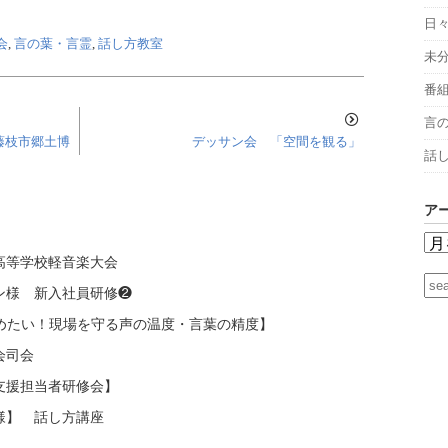
日
会
,
言の葉・言霊
,
話し方教室
未
番
言
藤枝市郷土博
デッサン会 「空間を観る」
話
ア
高等学校軽音楽大会
ン様 新入社員研修❷
高めたい！現場を守る声の温度・言葉の精度】
会司会
支援担当者研修会】
様】 話し方講座