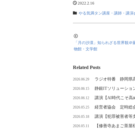
2022.2.16
やる気満タン講座・講師・講演
「月の沙漠」知られざる世界観＠
物館・文学館
Related Posts
ラジオ特番 静岡県
2026.06.29
静銀ITソリューショ
2026.06.15
講演【AI時代こそ
2026.06.12
経営者協会 定時総
2026.05.25
講演【犯罪被害者等
2026.05.18
【修善寺あまご茶屋
2026.05.11