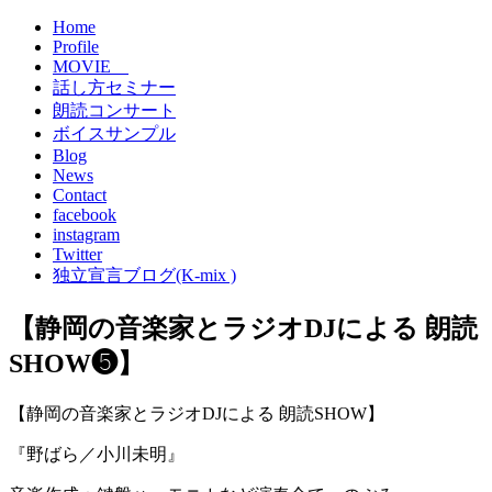
Home
Profile
MOVIE
話し方セミナー
朗読コンサート
ボイスサンプル
Blog
News
Contact
facebook
instagram
Twitter
独立宣言ブログ(K-mix )
【静岡の音楽家とラジオDJによる 朗読
SHOW❺】
【静岡の音楽家とラジオDJによる 朗読SHOW】
『野ばら／小川未明』