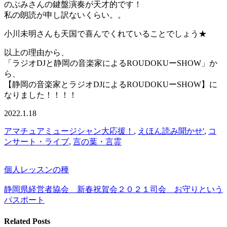
のぶみさんの鍵盤演奏が天才的です！
私の朗読が申し訳ないくらい。。
小川未明さんも天国で喜んでくれていることでしょう★
以上の理由から、
「ラジオDJと静岡の音楽家によるROUDOKUーSHOW」か
ら、
【静岡の音楽家とラジオDJによるROUDOKUーSHOW】に
なりました！！！！
2022.1.18
アマチュアミュージシャン大応援！
,
えほん読み聞かせ'
,
コ
ンサート・ライブ
,
言の葉・言霊
個人レッスンの種
静岡県経営者協会 新春祝賀会２０２１司会 お守りという
パスポート
Related Posts