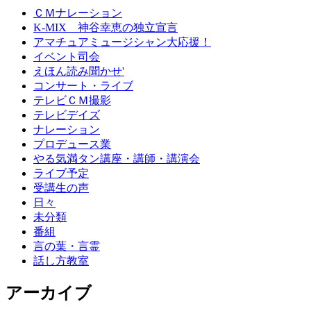
ＣＭナレーション
K-MIX 神谷幸恵の独立宣言
アマチュアミュージシャン大応援！
イベント司会
えほん読み聞かせ'
コンサート・ライブ
テレビＣＭ撮影
テレビデイズ
ナレーション
プロデュース業
やる気満タン講座・講師・講演会
ライブ予定
受講生の声
日々
未分類
番組
言の葉・言霊
話し方教室
アーカイブ