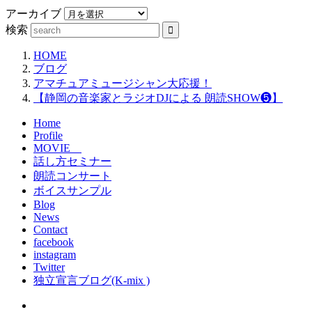
アーカイブ
検索
HOME
ブログ
アマチュアミュージシャン大応援！
【静岡の音楽家とラジオDJによる 朗読SHOW❺】
Home
Profile
MOVIE
話し方セミナー
朗読コンサート
ボイスサンプル
Blog
News
Contact
facebook
instagram
Twitter
独立宣言ブログ(K-mix )