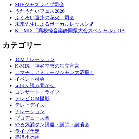
SUEジャズライブ司会
うたうたいフェス2026
ふくろい遠州の花火 司会
未来先生によるボーカルレッスン🎵
K－MIX「高校軽音楽静岡県大会スペシャル」OA
カテゴリー
ＣＭナレーション
K-MIX 神谷幸恵の独立宣言
アマチュアミュージシャン大応援！
イベント司会
えほん読み聞かせ'
コンサート・ライブ
テレビＣＭ撮影
テレビデイズ
ナレーション
プロデュース業
やる気満タン講座・講師・講演会
ライブ予定
受講生の声