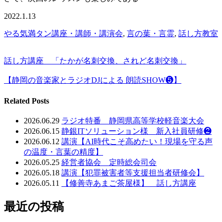
2022.1.13
やる気満タン講座・講師・講演会
,
言の葉・言霊
,
話し方教室
話し方講座 「たかが名刺交換、されど名刺交換」
【静岡の音楽家とラジオDJによる 朗読SHOW❺】
Related Posts
2026.06.29
ラジオ特番 静岡県高等学校軽音楽大会
2026.06.15
静銀ITソリューション様 新入社員研修❷
2026.06.12
講演【AI時代こそ高めたい！現場を守る声
の温度・言葉の精度】
2026.05.25
経営者協会 定時総会司会
2026.05.18
講演【犯罪被害者等支援担当者研修会】
2026.05.11
【修善寺あまご茶屋様】 話し方講座
最近の投稿