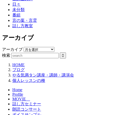
日々
未分類
番組
言の葉・言霊
話し方教室
アーカイブ
アーカイブ
検索
HOME
ブログ
やる気満タン講座・講師・講演会
個人レッスンの種
Home
Profile
MOVIE
話し方セミナー
朗読コンサート
ボイスサンプル