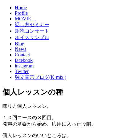
Home
Profile
MOVIE
話し方セミナー
朗読コンサート
ボイスサンプル
Blog
News
Contact
facebook
instagram
Twitter
独立宣言ブログ(K-mix )
個人レッスンの種
喋り方個人レッスン。
１０回コースの３回目。
発声の基礎から始め、応用に入った段階。
個人レッスンのいいところは、