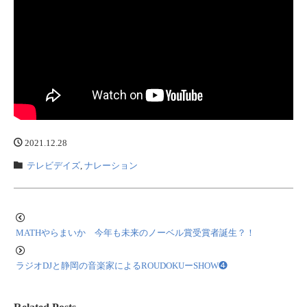
2021.12.28
テレビデイズ
,
ナレーション
MATHやらまいか 今年も未来のノーベル賞受賞者誕生？！
ラジオDJと静岡の音楽家によるROUDOKUーSHOW❹