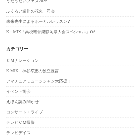
うたうたいフェス2026
ふくろい遠州の花火 司会
未来先生によるボーカルレッスン🎵
K－MIX「高校軽音楽静岡県大会スペシャル」OA
カテゴリー
ＣＭナレーション
K-MIX 神谷幸恵の独立宣言
アマチュアミュージシャン大応援！
イベント司会
えほん読み聞かせ'
コンサート・ライブ
テレビＣＭ撮影
テレビデイズ