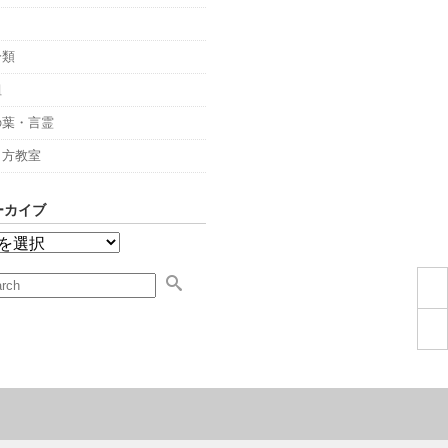
々
分類
組
の葉・言霊
し方教室
ーカイブ
」