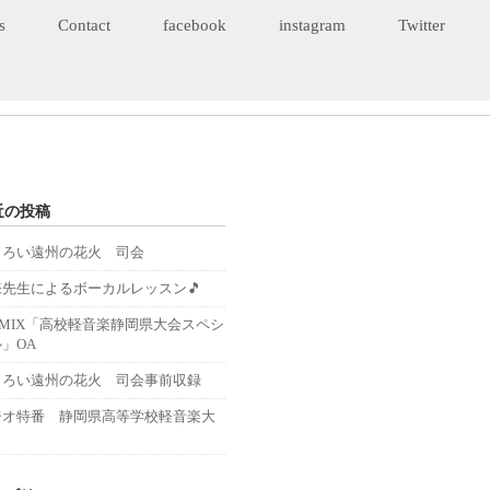
s
Contact
facebook
instagram
Twitter
近の投稿
くろい遠州の花火 司会
来先生によるボーカルレッスン🎵
－MIX「高校軽音楽静岡県大会スペシ
」OA
くろい遠州の花火 司会事前収録
ジオ特番 静岡県高等学校軽音楽大