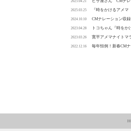
ピザ屋さん CMナ
2025.04.21
『時をかけるアメマ
2025.03.25
CMナレーション収
2024.10.10
トコちゃん『時をか
2023.04.28
寛平アメマナイトマラソ
2023.03.26
毎年恒例！新春CM
2022.12.16
H