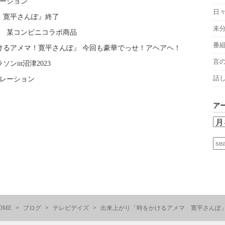
レーション
日
 寛平さんぽ』終了
未
録 某コンビニコラボ商品
番
けるアメマ！寛平さんぽ』 今回も豪華でっせ！アヘアヘ！
言
ンin沼津2023
話
ナレーション
ア
OME
ブログ
テレビデイズ
出来上がり「時をかけるアメマ 寛平さんぽ