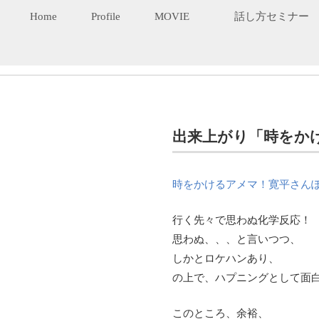
Home
Profile
MOVIE
話し方セミナー
出来上がり「時をか
時をかけるアメマ！寛平さんぽ～千
行く先々で思わぬ化学反応！
思わぬ、、、と言いつつ、
しかとロケハンあり、
の上で、ハプニングとして面
このところ、余裕、