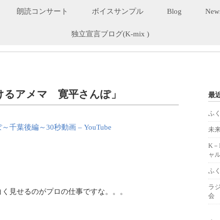
朗読コンサート
ボイスサンプル
Blog
New
独立宣言ブログ(K-mix )
けるアメマ 寛平さんぽ」
最
ふ
葉後編～30秒動画 – YouTube
未
K
ャル
ふ
ラ
白く見せるのがプロの仕事ですな。。。
会