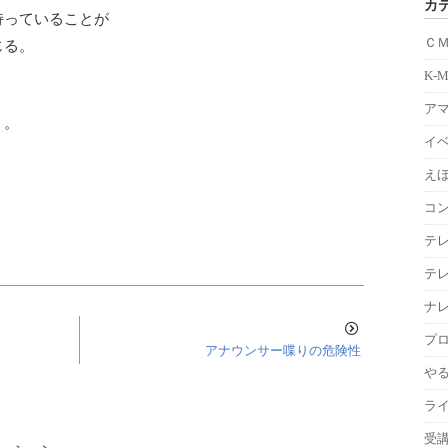
カ
持っていることが
Ｃ
じる。
K-
ア
う。
イ
えほ
コ
テ
テ
ナ
プ
アナウンサー喋りの危険性
や
ラ
受