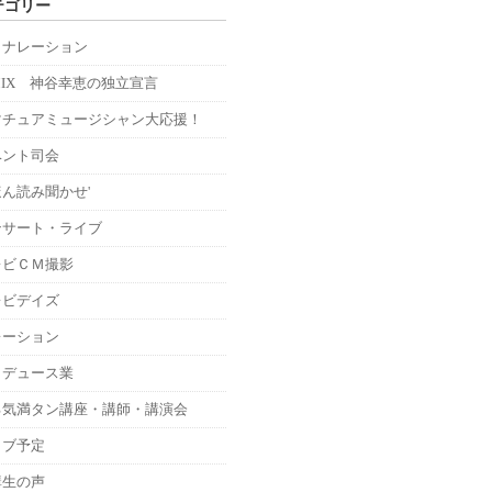
テゴリー
Ｍナレーション
MIX 神谷幸恵の独立宣言
マチュアミュージシャン大応援！
ベント司会
ん読み聞かせ'
ンサート・ライブ
レビＣＭ撮影
レビデイズ
レーション
ロデュース業
る気満タン講座・講師・講演会
イブ予定
講生の声