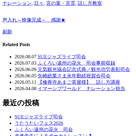
ナレーション
,
日々
,
言の葉・言霊
,
話し方教室
声入れ～映像完成～ 感謝★
刷新
Related Posts
2026.08.07
SUEジャズライブ司会
2026.07.03
ふくろい遠州の花火 司会事前収録
2026.06.09
元気観光協会記念式典／観光功労表彰司会
2026.06.05
矢崎総業さま永年勤続祝賀会司会
2026.05.11
【修善寺あまご茶屋様】 話し方講座
2026.04.08
イマーシブワールド ナレーション担当
最近の投稿
SUEジャズライブ司会
うたうたいフェス2026
ふくろい遠州の花火 司会
未来先生によるボーカルレッスン🎵