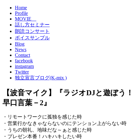
Home
Profile
MOVIE
話し方セミナー
朗読コンサート
ボイスサンプル
Blog
News
Contact
facebook
instagram
Twitter
独立宣言ブログ(K-mix )
【波音マイク】『ラジオDJと遊ぼう！
早口言葉－2』
・リモートワークに孤独を感じた時
・営業行かなきゃならないのにテンション上がらない時
・うちの朝礼、地味だな～ぁと感じた時
・プレゼン本番！ハキハキしたい時