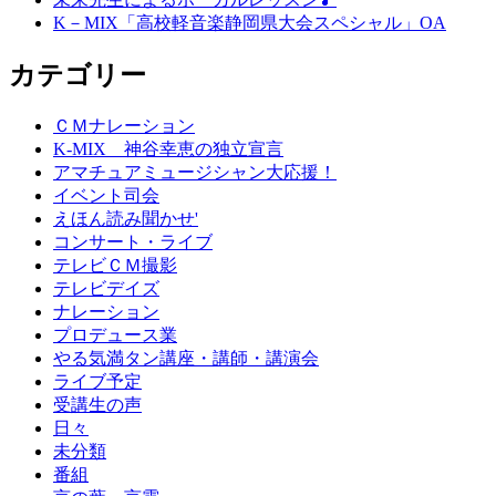
K－MIX「高校軽音楽静岡県大会スペシャル」OA
カテゴリー
ＣＭナレーション
K-MIX 神谷幸恵の独立宣言
アマチュアミュージシャン大応援！
イベント司会
えほん読み聞かせ'
コンサート・ライブ
テレビＣＭ撮影
テレビデイズ
ナレーション
プロデュース業
やる気満タン講座・講師・講演会
ライブ予定
受講生の声
日々
未分類
番組