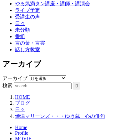
やる気満タン講座・講師・講演会
ライブ予定
受講生の声
日々
未分類
番組
言の葉・言霊
話し方教室
アーカイブ
アーカイブ
検索
HOME
ブログ
日々
焼津マリーンズ・・・ゆき蔵 心の俳句
Home
Profile
MOVIE