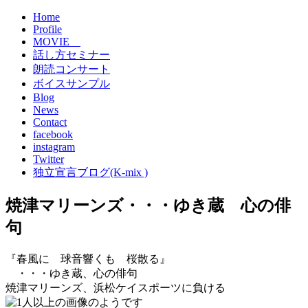
Home
Profile
MOVIE
話し方セミナー
朗読コンサート
ボイスサンプル
Blog
News
Contact
facebook
instagram
Twitter
独立宣言ブログ(K-mix )
焼津マリーンズ・・・ゆき蔵 心の俳
句
『春風に 球音響くも 桜散る』
・・・ゆき蔵、心の俳句
焼津マリーンズ、浜松ケイスポーツに負ける