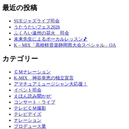
最近の投稿
SUEジャズライブ司会
うたうたいフェス2026
ふくろい遠州の花火 司会
未来先生によるボーカルレッスン🎵
K－MIX「高校軽音楽静岡県大会スペシャル」OA
カテゴリー
ＣＭナレーション
K-MIX 神谷幸恵の独立宣言
アマチュアミュージシャン大応援！
イベント司会
えほん読み聞かせ'
コンサート・ライブ
テレビＣＭ撮影
テレビデイズ
ナレーション
プロデュース業