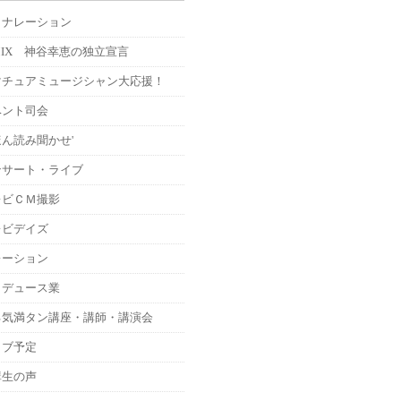
Ｍナレーション
MIX 神谷幸恵の独立宣言
マチュアミュージシャン大応援！
ベント司会
ん読み聞かせ'
ンサート・ライブ
レビＣＭ撮影
レビデイズ
レーション
ロデュース業
る気満タン講座・講師・講演会
イブ予定
講生の声