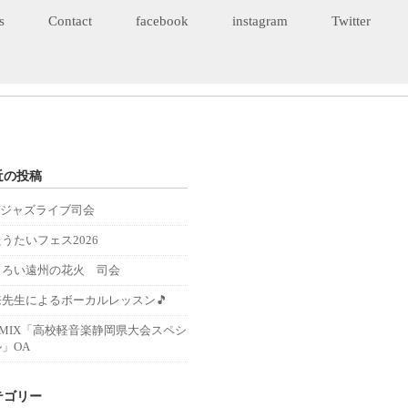
s
Contact
facebook
instagram
Twitter
近の投稿
Eジャズライブ司会
うたいフェス2026
くろい遠州の花火 司会
来先生によるボーカルレッスン🎵
－MIX「高校軽音楽静岡県大会スペシ
」OA
テゴリー