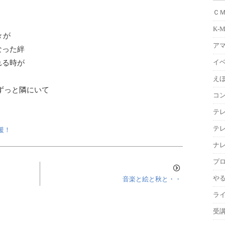
Ｃ
K-
々が
ア
なった絆
イ
れる時が
えほ
ずっと隣にいて
コ
テ
テ
援！
ナ
プ
や
音楽と絵と秋と・・
ラ
受