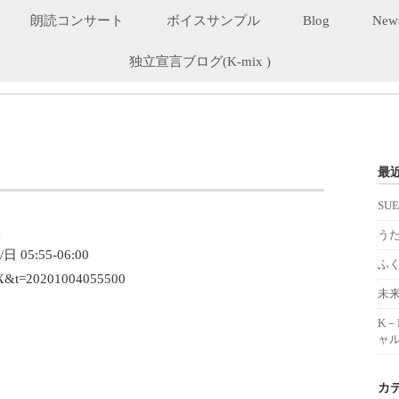
朗読コンサート
ボイスサンプル
Blog
New
独立宣言ブログ(K-mix )
最
SU
a
うた
日 05:55-06:00
ふ
-MIX&t=20201004055500
未
K
！
ャル
カ