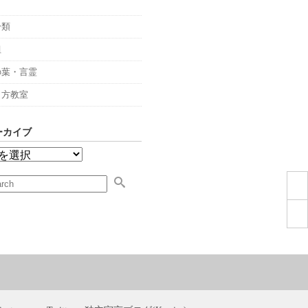
々
分類
組
の葉・言霊
し方教室
ーカイブ