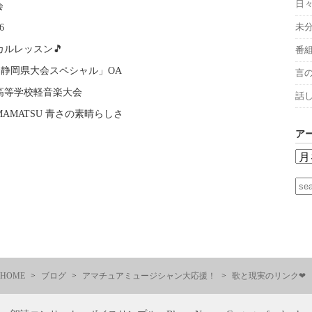
日
会
未
6
ルレッスン🎵
番
楽静岡県大会スペシャル」OA
言
高等学校軽音楽大会
話
 HAMAMATSU 青さの素晴らしさ
ア
HOME
ブログ
アマチュアミュージシャン大応援！
歌と現実のリンク❤