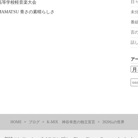
日
高等学校軽音楽大会
 HAMAMATSU 青さの素晴らしさ
未
番
言
話
ア
HOME
ブログ
K-MIX 神谷幸恵の独立宣言
2020仏の世界