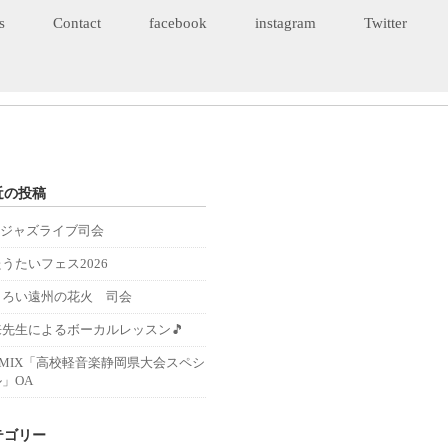
s
Contact
facebook
instagram
Twitter
近の投稿
Eジャズライブ司会
うたいフェス2026
くろい遠州の花火 司会
来先生によるボーカルレッスン🎵
－MIX「高校軽音楽静岡県大会スペシ
」OA
テゴリー