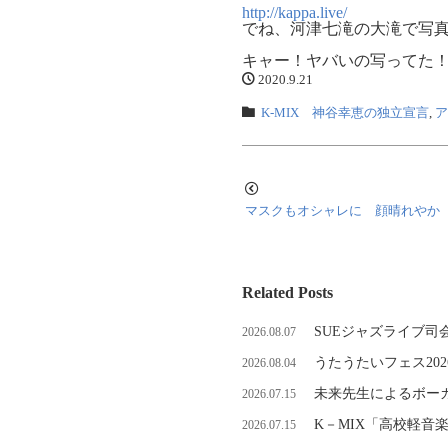
http://kappa.live/
でね、河津七滝の大滝で写
キャー！ヤバいの写ってた
2020.9.21
K-MIX 神谷幸恵の独立宣言
,
ア
マスクもオシャレに 顔晴れやか
Related Posts
SUEジャズライブ司
2026.08.07
うたうたいフェス202
2026.08.04
未来先生によるボーカ
2026.07.15
K－MIX「高校軽音
2026.07.15