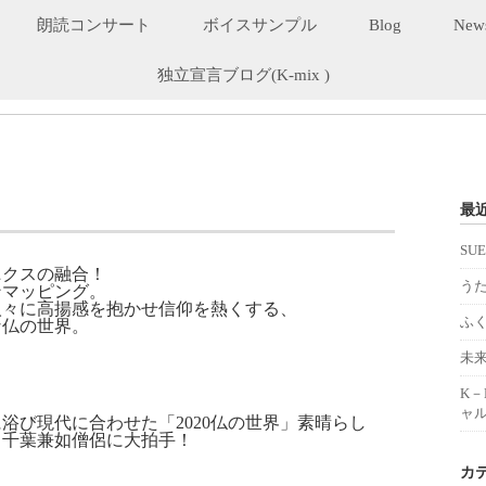
朗読コンサート
ボイスサンプル
Blog
New
独立宣言ブログ(K-mix )
最
SU
ニクスの融合！
うた
ンマッピング。
人々に高揚感を抱かせ信仰を熱くする、
ふ
な仏の世界。
未
K
ャル
浴び現代に合わせた「2020仏の世界」素晴らし
る千葉兼如僧侶に大拍手！
カ