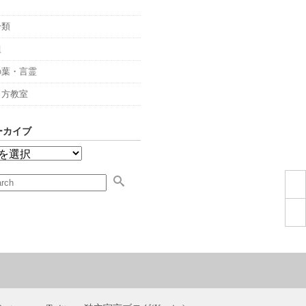
々
分類
組
の葉・言霊
し方教室
ーカイブ