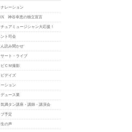
Ｍナレーション
MIX 神谷幸恵の独立宣言
マチュアミュージシャン大応援！
ベント司会
ん読み聞かせ'
ンサート・ライブ
レビＣＭ撮影
レビデイズ
レーション
ロデュース業
る気満タン講座・講師・講演会
イブ予定
講生の声