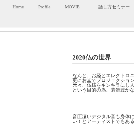
Home
Profile
MOVIE
話し方セミナー
2020仏の世界
なんと、お経とエレクトロ
更にお堂でプロジェクショ
元々、仏様をキンキラにし
という目的の為、装飾豊か
音圧凄いデジタル音も身体に
い！とアーティストでもあ