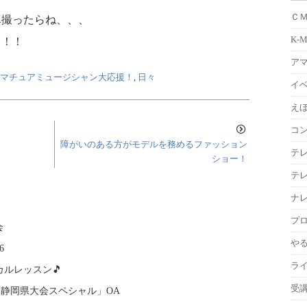
Ｃ
真撮ったらね、、、
K-
！！！
ア
マチュアミュージシャン大応援！
,
日々
イ
えほ
コ
障がいのある方がモデルを務めるファッション
テ
ショー！
テ
ナ
プ
会
や
6
ラ
ルレッスン🎵
受
楽静岡県大会スペシャル」OA