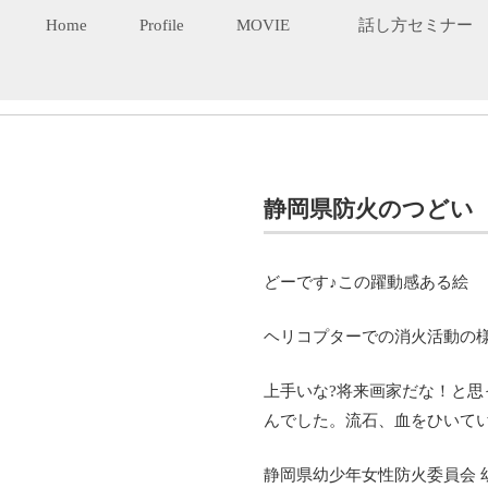
Home
Profile
MOVIE
話し方セミナー
静岡県防火のつどい
どーです♪この躍動感ある絵
ヘリコプターでの消火活動の様
上手いな?将来画家だな！と
んでした。流石、血をひいていま
静岡県幼少年女性防火委員会 