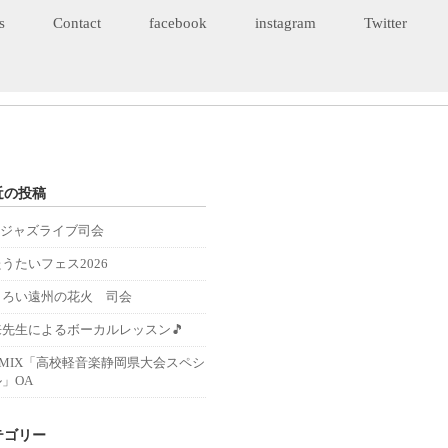
s
Contact
facebook
instagram
Twitter
近の投稿
Eジャズライブ司会
うたいフェス2026
くろい遠州の花火 司会
来先生によるボーカルレッスン🎵
－MIX「高校軽音楽静岡県大会スペシ
」OA
テゴリー