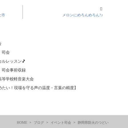
士市
メロンにめろんめろん?♪
会
 司会
ルレッスン🎵
 司会事前収録
高等学校軽音楽大会
高めたい！現場を守る声の温度・言葉の精度】
HOME
ブログ
イベント司会
静岡県防火のつどい