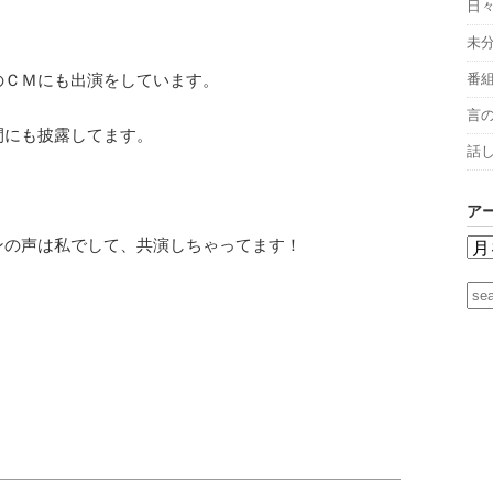
日
未
番
のＣＭにも出演をしています。
言
間にも披露してます。
話
ア
ンの声は私でして、共演しちゃってます！