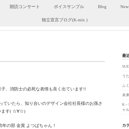
朗読コンサート
ボイスサンプル
Blog
New
独立宣言ブログ(K-mix )
最
SU
うた
ふ
子、消防士の必死な表情も良く出ています!!
未
思っていたら、知り合いのデザイン会社社長様のお孫さ
K
ャル
す( ☆∀☆)
カ
幼年の部 金賞 よつばちゃん！