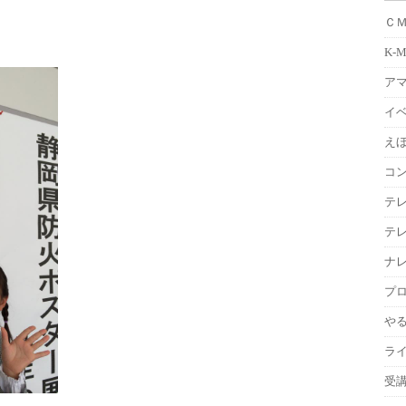
Ｃ
K-
ア
イ
えほ
コ
テ
テ
ナ
プ
や
ラ
受