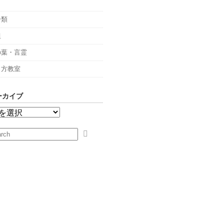
々
分類
組
の葉・言霊
し方教室
ーカイブ