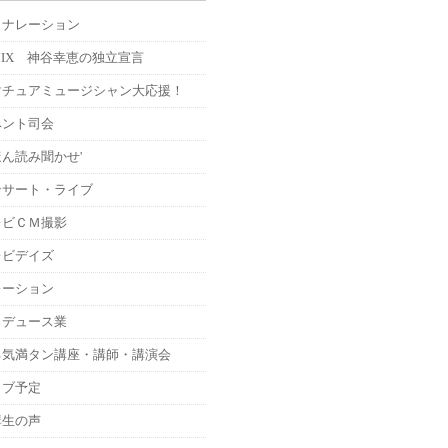
Ｍナレーション
MIX 神谷幸恵の独立宣言
マチュアミュージシャン大応援！
ベント司会
ん読み聞かせ'
ンサート・ライブ
レビＣＭ撮影
レビデイズ
レーション
ロデュース業
る気満タン講座・講師・講演会
イブ予定
講生の声