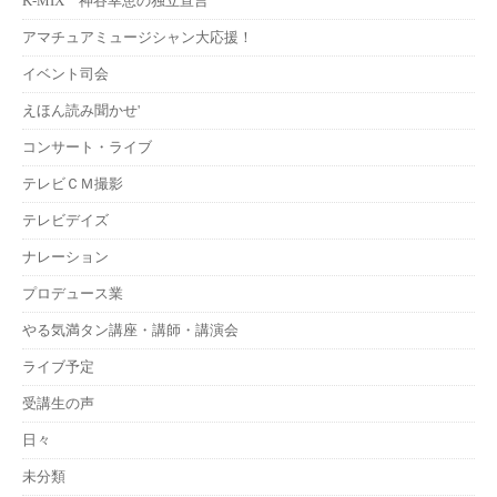
K-MIX 神谷幸恵の独立宣言
アマチュアミュージシャン大応援！
イベント司会
えほん読み聞かせ'
コンサート・ライブ
テレビＣＭ撮影
テレビデイズ
ナレーション
プロデュース業
やる気満タン講座・講師・講演会
ライブ予定
受講生の声
日々
未分類