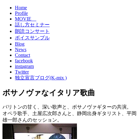
Home
Profile
MOVIE
話し方セミナー
朗読コンサート
ボイスサンプル
Blog
News
Contact
facebook
instagram
Twitter
独立宣言ブログ(K-mix )
ボサノヴァなイタリア歌曲
バリトンの甘く、深い歌声と、ボサノヴァギターの共演。
オペラ歌手、土屋広次郎さんと、静岡出身ギタリスト、平岡
雄一郎さんのセッション。