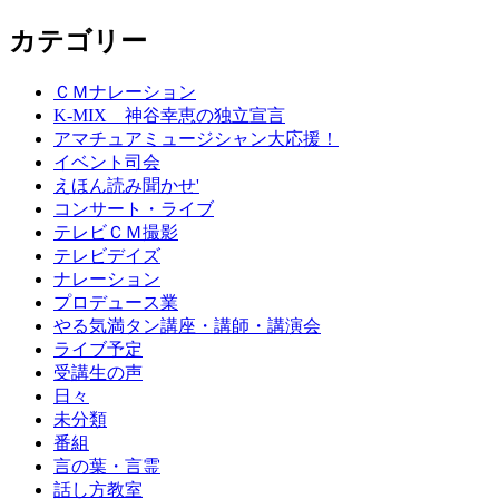
カテゴリー
ＣＭナレーション
K-MIX 神谷幸恵の独立宣言
アマチュアミュージシャン大応援！
イベント司会
えほん読み聞かせ'
コンサート・ライブ
テレビＣＭ撮影
テレビデイズ
ナレーション
プロデュース業
やる気満タン講座・講師・講演会
ライブ予定
受講生の声
日々
未分類
番組
言の葉・言霊
話し方教室